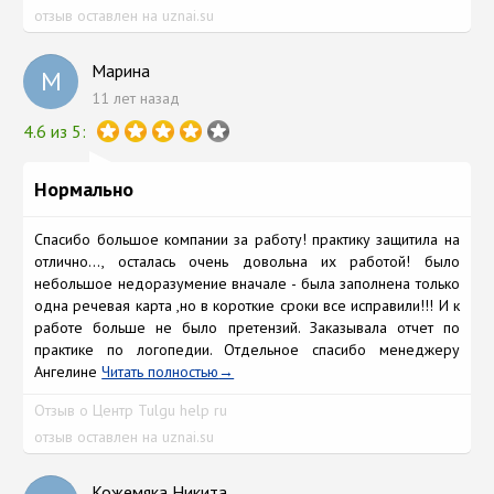
отзыв оставлен на uznai.su
Марина
М
11 лет назад
4.6 из 5:
Нормально
Cпасибо большое компании за работу! практику защитила на
отлично..., осталась очень довольна их работой! было
небольшое недоразумение вначале - была заполнена только
одна речевая карта ,но в короткие сроки все исправили!!! И к
работе больше не было претензий. Заказывала отчет по
практике по логопедии. Отдельное спасибо менеджеру
Ангелине
Читать полностью
Отзыв о Центр Tulgu help ru
отзыв оставлен на uznai.su
Кожемяка Никита