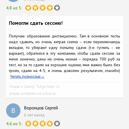
4.8 из 5:
Помогли сдать сессию!
Получаю образование дистанционно. Там в основном тесты
надо сдавать, но очень хитрая схема – если переключаешь
вкладки, то убирают одну попытку сдачи (т.е. гуглить – не
вариант), обратился в эту компанию, чтобы сдали сессию за
меня. конечно, цена не очень низкая – порядка 700 руб за
тест, но за то сдали на хорошие оценки, мне важно было без
троек, сдали на 4-5, я очень доволен результатом, спасибо)
Читать полностью
Отзыв о Центр Tulgu help ru
отзыв оставлен на uznai.su
Воронцов Сергей
В
6 лет назад
4.6 из 5: