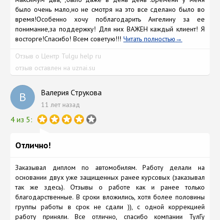
было очень мало,но не смотря на это все сделано было во
время!Особенно хочу поблагодарить Ангелину за ее
понимание,за поддержку! Для них ВАЖЕН каждый клиент! Я
восторге!Спасибо! Всем советую!!!
Читать полностью
Отзыв о Центр Tulgu help ru
отзыв оставлен на uznai.su
Валерия Струкова
В
11 лет назад
4 из 5:
Отлично!
Заказывал диплом по автомобилям. Работу делали на
основании двух уже защищенных ранее курсовых (заказывал
так же здесь). Отзывы о работе как и ранее только
благодарственные. В сроки вложились, хотя более половины
группы работы в срок не сдали )), с одной коррекцией
работу приняли. Все отлично, спасибо компании ТулГу