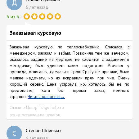
Д
6 лет назад
5 из 5:
Заказывал курсовую
Заказывал курсовую по теплоснабжению. Списался с
менеджером, заказал и забыл. Позвонили тем же вечером,
оказалось задание на чертеже не сходится с заданием в
методичке, был удивлен таким подходом. Уточнил у
препода, отписался, сделали в срок. Сразу не приняли, были
мелкие недочеты, но их исправили прям при мне. Очень
хороший сервис. Цена устроила, но, хотелось бы не по
предоплате, хотя бы первый заказ, немного
страшно.
Читать полностью
Отзыв о Центр Tulgu help ru
отзыв оставлен на uznai.su
Степан Шпинько
С
6 лет назад