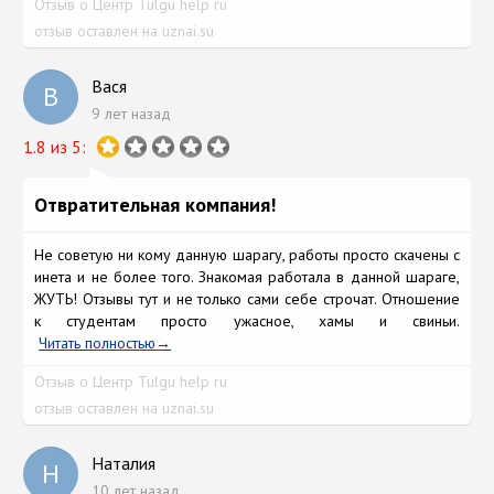
Отзыв о Центр Tulgu help ru
отзыв оставлен на uznai.su
Вася
В
9 лет назад
1.8 из 5:
Отвратительная компания!
Не советую ни кому данную шарагу, работы просто скачены с
инета и не более того. Знакомая работала в данной шараге,
ЖУТЬ! Отзывы тут и не только сами себе строчат. Отношение
к студентам просто ужасное, хамы и свиньи.
Читать полностью
Отзыв о Центр Tulgu help ru
отзыв оставлен на uznai.su
Наталия
Н
10 лет назад