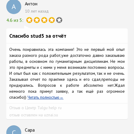
Антон
А
10 лет назад
4.6 из 5:
Спасибо stud5 за отчёт
Очень понравилась эта компания! Это не первый мой опыт
заказа разного рода работ,уже достаточно давно заказываю
работы, в основном по гуманитарным дисциплинам. Не мои
это предметы и с ними у меня возникали постоянно вопросы.
И опыт был как с положительным результатом, так и не очень.
Заказывал отчет по практике здесь и его сдал,преподы не
придирались. Вопросов к работе абсолютно нет.Ждал
немного пока примут заявку, а так ещё раз огромное
спасибо))
Читать полностью
Отзыв о Центр Tulgu help ru
отзыв оставлен на uznai.su
Сара
С