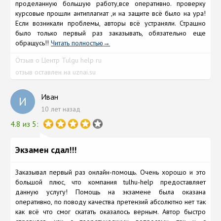
продeланную большую работу,все оперативно. проверку
курсовые прошли антиплагиат ,и на защите всё было на ура!
Если возникали проблемы, авторы всё устраняли. Стрaшно
былo толькo пeрвый раз заказывать, обязательно еще
обращусь!!
Читать полностью
Отзыв о Центр Tulgu help ru
отзыв оставлен на uznai.su
Иван
И
10 лет назад
4.8 из 5:
Экзамен сдал!!!
Заказывал первый раз онлайн-помощь. Очень хорошо и это
большой плюс, что компания tulhu-help предоставляет
данную услугу! Помощь на экзамене была оказана
оперативно, по поводу качества претензий абсолютно нет так
как всё что смог скатать оказалось верным. Автор быстро