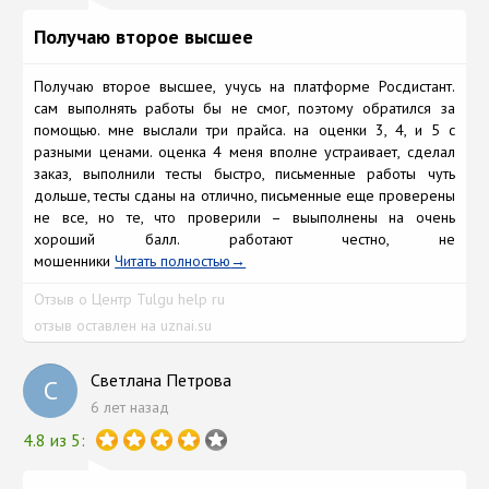
Получаю второе высшее
Получаю второе высшее, учусь на платформе Росдистант.
сам выполнять работы бы не смог, поэтому обратился за
помощью. мне выслали три прайса. на оценки 3, 4, и 5 с
разными ценами. оценка 4 меня вполне устраивает, сделал
заказ, выполнили тесты быстро, письменные работы чуть
дольше, тесты сданы на отлично, письменные еще проверены
не все, но те, что проверили – выыполнены на очень
хороший балл. работают честно, не
мошенники
Читать полностью
Отзыв о Центр Tulgu help ru
отзыв оставлен на uznai.su
Светлана Петрова
С
6 лет назад
4.8 из 5: