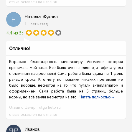
отзыв оставлен на uznai.su
Наталья Жукова
Н
11 лет назад
4.4 из 5:
Отлично!
Выражаю благодарность менеджеру Ангелине, которая
принимала мой заказ. Всё было очень приятно, из офиса ушла
с отличным настроением) Сама работа была сдана на 1 день
раньше срока. К отчёту по практики никаких претензий не
было вообще, несмотря на то, что пугали антиплагиатом и
оформлением. Сама работа была на 5 страниц больше
нормы, но всё зачли несмотря на это.
Читать полностью
Отзыв о Центр Tulgu help ru
отзыв оставлен на uznai.su
Иванов