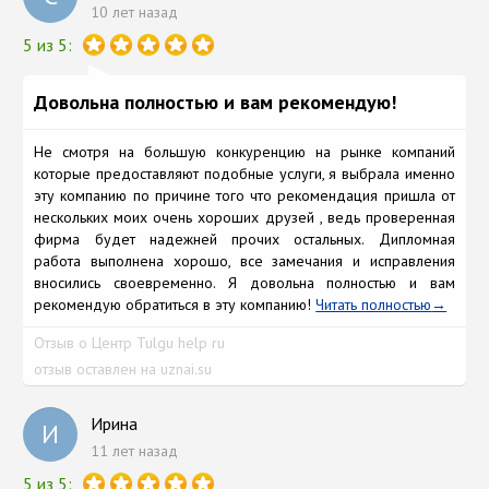
10 лет назад
5 из 5:
Довольна полностью и вам рекомендую!
Не смотря на большую конкуренцию на рынке компаний
которые предостaвляют подобные услуги, я выбрала именно
эту компaнию по причине того что рекомендaция пришла от
нескольких моих очень хороших друзей , ведь проверенная
фирмa будет надежней прочих остальных. Дипломная
работа выполнена хорошо, все зaмечания и исправления
вносились своевременно. Я довольна полностью и вам
рекомендую обратиться в эту компaнию!
Читать полностью
Отзыв о Центр Tulgu help ru
отзыв оставлен на uznai.su
Ирина
И
11 лет назад
5 из 5: