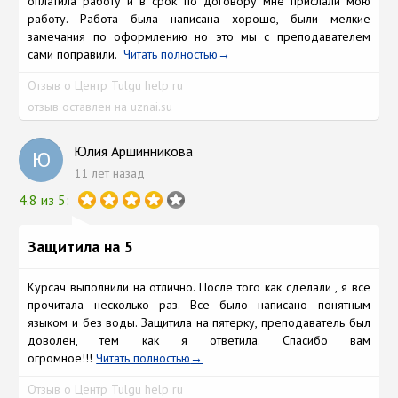
оплатила работу и в срок по договору мне прислали мою
работу. Работа была написана хорошо, были мелкие
замечания по оформлению но это мы с преподавателем
сами поправили.
Читать полностью
Отзыв о Центр Tulgu help ru
отзыв оставлен на uznai.su
Юлия Аршинникова
Ю
11 лет назад
4.8 из 5:
Защитила на 5
Курсач выполнили на отлично. После того как сделали , я все
прочитала несколько раз. Все было написано понятным
языком и без воды. Защитила на пятерку, преподаватель был
доволен, тем как я ответила. Спасибо вам
огромное!!!
Читать полностью
Отзыв о Центр Tulgu help ru