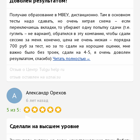
Доволен результатом!
Получаю образование в МВЕУ, дистанционно. Там в основном
тесты надо сдавать, но очень хитрая схема – если
переключаешь вкладки, то убирают одну попытку сдачи (т.е.
гуглить – не вариант), обратился в эту компанию, чтобы сдали
сессию за меня. конечно, цена не очень низкая – порядка
700 руб за тест, но за то сдали на хорошие оценки, мне
важно было без троек, сдали на 4-5, я очень доволен
результатом, спасибо)
Читать полностью
Отзыв о Центр Tulgu help ru
отзыв оставлен на uznai.su
Александр Орехов
А
6 лет назад
5 из 5:
Сделали на высшем уровне