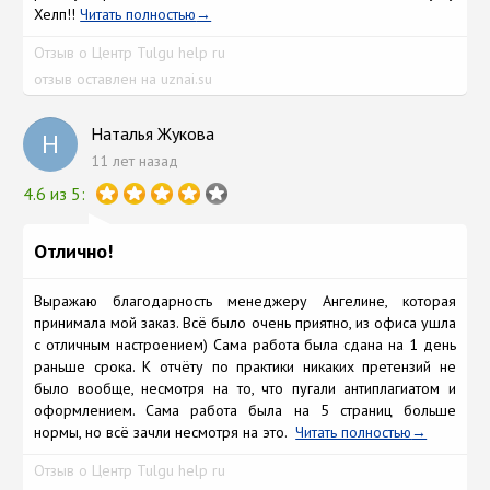
Хелп!!
Читать полностью
Отзыв о Центр Tulgu help ru
отзыв оставлен на uznai.su
Наталья Жукова
Н
11 лет назад
4.6 из 5:
Отлично!
Выражаю благодарность менеджеру Ангелине, которая
принимала мой заказ. Всё было очень приятно, из офиса ушла
с отличным настроением) Сама работа была сдана на 1 день
раньше срока. К отчёту по практики никаких претензий не
было вообще, несмотря на то, что пугали антиплагиатом и
оформлением. Сама работа была на 5 страниц больше
нормы, но всё зачли несмотря на это.
Читать полностью
Отзыв о Центр Tulgu help ru