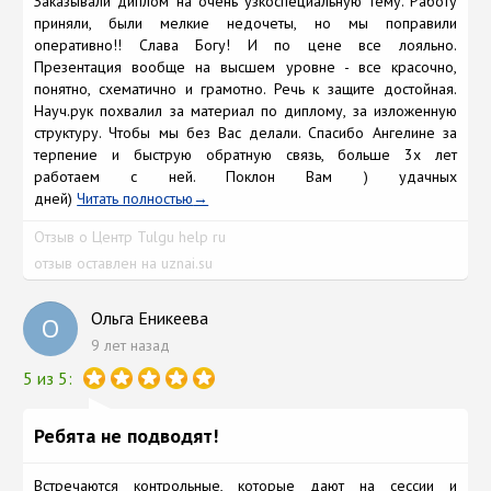
Заказывали диплом на очень узкоспециальную тему. Работу
приняли, были мелкие недочеты, но мы поправили
оперативно!! Слава Богу! И по цене все лояльно.
Презентация вообще на высшем уровне - все красочно,
понятно, схематично и грамотно. Речь к защите достойная.
Науч.рук похвалил за материал по диплому, за изложенную
структуру. Чтобы мы без Вас делали. Спасибо Ангелине за
терпение и быструю обратную связь, больше 3х лет
работаем с ней. Поклон Вам ) удачных
дней)
Читать полностью
Отзыв о Центр Tulgu help ru
отзыв оставлен на uznai.su
Ольга Еникеева
О
9 лет назад
5 из 5:
Ребята не подводят!
Встречаются контрольные, которые дают на сессии и