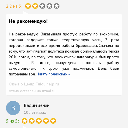
2.2 из 5:
Не рекомендую!
Не рекомендую! Заказывала простую работу по экономике,
которая содержит только теоретическую часть, 2 раза
переделывали и все время работа браковалась.Сначала по
тому, что антиплагиат политеха показал оригинальность текста
20%, потом, по тому, что весь список литературы был просто
выдуман. В итоге, вынуждена выполнять работу
самостоятельно т.к. сроки уже поджимают. День были
потрачены зря.
Читать полностью
Отзыв о Центр Tulgu help ru
отзыв оставлен на uznai.su
Вадим Зенин
В
10 лет назад
5 из 5: