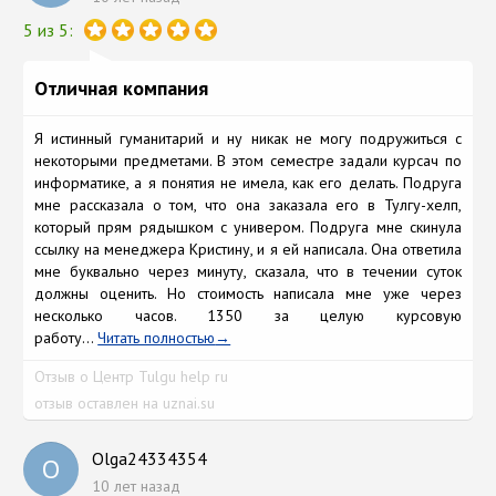
5 из 5:
Отличная компания
Я истинный гуманитарий и ну никак не могу подружиться с
некоторыми предметами. В этом семестре задали курсач по
информатике, а я понятия не имела, как его делать. Подруга
мне рассказала о том, что она заказала его в Тулгу-хелп,
который прям рядышком с универом. Подруга мне скинула
ссылку на менеджера Кристину, и я ей написала. Она ответила
мне буквально через минуту, сказала, что в течении суток
должны оценить. Но стоимость написала мне уже через
несколько часов. 1350 за целую курсовую
работу...
Читать полностью
Отзыв о Центр Tulgu help ru
отзыв оставлен на uznai.su
Olga24334354
O
10 лет назад