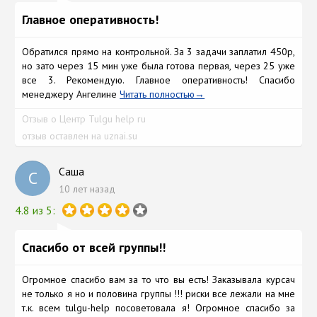
Главное оперативность!
Обратился прямо на контрольной. За 3 задачи заплатил 450р,
но зато через 15 мин уже была готова первая, через 25 уже
все 3. Рекомендую. Главное оперативность! Спасибо
менеджеру Ангелине
Читать полностью
Отзыв о Центр Tulgu help ru
отзыв оставлен на uznai.su
Саша
С
10 лет назад
4.8 из 5:
Спасибо от всей группы!!
Огромное спасибо вам за то что вы есть! Заказывала курсач
не только я но и половина группы !!! риски все лежали на мне
т.к. всем tulgu-help посоветовала я! Огромное спaсибо за