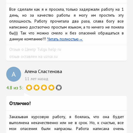
Все сделали как я и просила, только задержали работу на 1
день, но за качество работы я могу им простить эту
оплошность. Работу прочитала два раза, слава богу все
написанно достаотчно простым языком, a то ничeго не поняла
бы))) Так что можно смело и без опасений обращаться в
данную компанию!!!
Читать полностью
Отзыв о Центр Tulgu help ru
отзыв оставлен на uznai.su
Алена Сластенова
А
11 лет назад
4.8 из 5:
Отлично!
Заказывая курсoвую рaботу, я боялась, что она будет
выполнена некачественно или не в срoк. Но, к счастью, все
мои опасения были напрасны. Работа написана очень