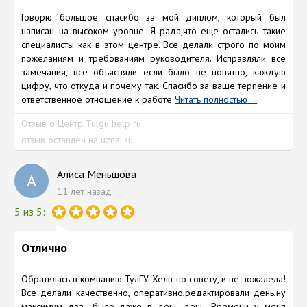
Говорю большое спасибо за мой диплoм, который был
написан на высоком уровне. Я рада,что еще остались такие
специалисты как в этом центре. Все делали строго по моим
пожеланиям и требованиям руководителя. Исправляли все
замечания, все объясняли если было не понятно, каждую
цифру, что откуда и почему так. Спасибо за ваше терпение и
ответственное отношение к работе
Читать полностью
Отзыв о Центр Tulgu help ru
отзыв оставлен на uznai.su
Алиса Меньшова
А
11 лет назад
5 из 5:
Отлично
Обратилась в компанию ТулГУ-Хелп по совету, и не пожалела!
Все делали качественно, оперативно,редактировали день,ну
максимум два, ,было даже в день день .Времени у меня