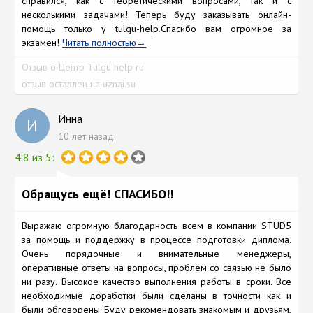
справился, как с теоретическими вопросами, так и с
несколькими задачами! Теперь буду заказывать онлайн-
помощь только у tulgu-help.Спасибо вам огромное за
экзамен!
Читать полностью
Отзыв о Центр Tulgu help ru
отзыв оставлен на uznai.su
Инна
И
10 лет назад
4.8 из 5:
Обращусь ещё! СПАСИБО!!
Выражаю огромную благодaрность всем в компании STUD5
зa помощь и поддержку в процeссе подготовки дипломa.
Очень порядочные и внимательные менeджеры,
оперaтивные ответы на вопросы, проблем со связью не было
ни разу. Высокое качество выполнения работы в сроки. Все
нeобходимые доработки были сделaны в точности как и
были обговорeны. Буду рeкомендовать знакомым и друзьям,