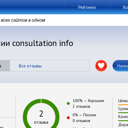
Рейтинги
Ко
всех сайтов в одном
и consultation info
а
Все отзывы
Напи
100
% —
Хорошие
Цены
2 отзывов
Срок
2
0
% —
Плохие
Каче
0 отзывов
отзыва
Дора
ах