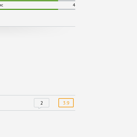
ис
4
2
3.9