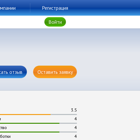
мпании
Регистрация
Войти
сать отзыв
Оставить заявку
3.5
и
4
ство
4
ботки
4