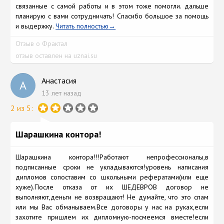
связанные с самой работы и в этом тоже помогли. дальше
планирую с вами сотрудничать! Спасибо большое за помощь
и выдержку.
Читать полностью
Отзыв о Фрактал
отзыв оставлен на uznai.su
Анастасия
А
13 лет назад
2 из 5:
Шарашкина контора!
Шарашкина контора!!!Работают непрофессионалы,в
подписанные сроки не укладываются!уровень написания
дипломов сопоставим со школьными рефератами(или еще
хуже).После отказа от их ШЕДЕВРОВ договор не
выполняют,деньги не возвращают! Не думайте, что это спам
или мы Вас обманываем.Все договоры у нас на руках,если
захотите пришлем их дипломную-посмеемся вместе!если