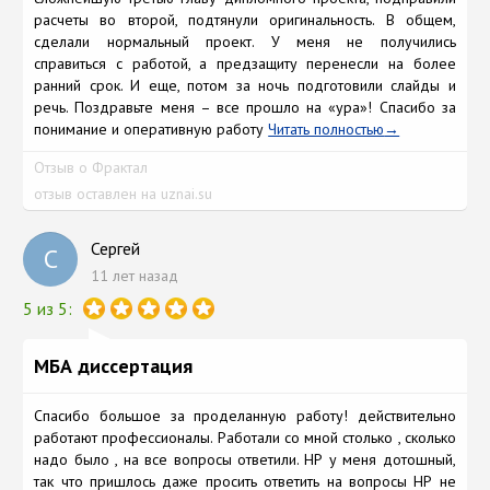
расчеты во второй, подтянули оригинальность. В общем,
сделали нормальный проект. У меня не получились
справиться с работой, а предзащиту перенесли на более
ранний срок. И еще, потом за ночь подготовили слайды и
речь. Поздравьте меня – все прошло на «ура»! Спасибо за
понимание и оперативную работу
Читать полностью
Отзыв о Фрактал
отзыв оставлен на uznai.su
Сергей
С
11 лет назад
5 из 5:
МБА диссертация
Спасибо большое за проделанную работу! действительно
работают профессионалы. Работали со мной столько , сколько
надо было , на все вопросы ответили. НР у меня дотошный,
так что пришлось даже просить ответить на вопросы НР не