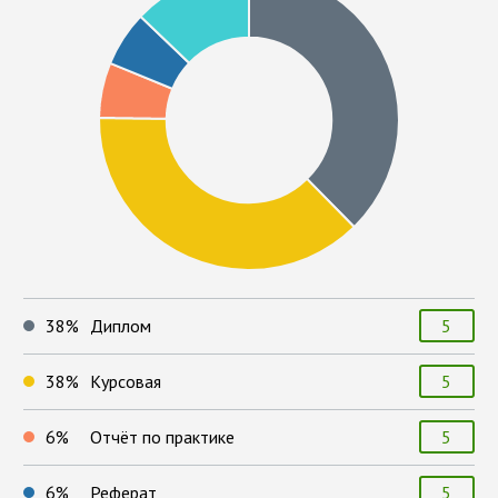
38
%
Диплом
5
38
%
Курсовая
5
6
%
Отчёт по практике
5
6
%
Реферат
5