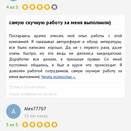
4 из 5:
самую скучную работу за меня выполнили)
Постараюсь кратко описать мой опыт работы с этой
компанией. Я заказывал автореферат и обзор литературы,
все было написано хорошо. Да, не с первого раза, да,не
очень быстро, но это ведь не диплом,а кандидатская.
Доработки все делали, я присылал правки. Со мной
постоянно общались, я был в курсе что происходит. Я
доволен работой сотрудников, самую скучную работу за
меня выполнили)
Читать полностью
Отзыв о Dissertation
отзыв оставлен на uznai.su
Alex77707
A
11 лет назад
5 из 5: