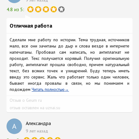
4.8 из 5:
Отличная работа
Сделали мне работу по истории. Тема трудная, источников
мало, все они зачитаны до дыр и слова везде в интернете
напечатаны. Пробовал сам написать, но антиплагиат не
проходит. Текс получается корявый. Получил оригинальную
работу, антиплагиат прошла свободно, причем натуральный
текст, без всяких точек и ухищрений. Буду теперь иметь
ввиду это сервис. Жаль что работает только один человек,
бывают иногда провалы в связи, но мы понимаем и
подождем
Читать полностью
Отзыв о Geum ru
отзыв оставлен на uznai.su
Александра
А
9 лет назад