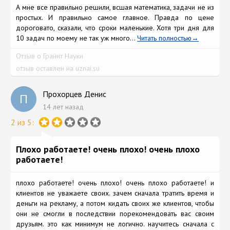
А мне все правильно решили, всшая математика, задачи не из
простых. И правильно самое главное. Правда по цене
дороговато, сказали, что сроки маленькие. Хотя три дня для
10 задач по моему не так уж много...
Читать полностью
Отзыв о Гранит Науки
отзыв оставлен на uznai.su
Прохорцев Денис
П
14 лет назад
2 из 5:
Плохо работаете! очень плохо! очень плохо
работаете!
плохо работаете! очень плохо! очень плохо работаете! и
клиентов не уважаете своих. зачем сначала тратить время и
деньги на рекламу, а потом кидать своих же клиентов, чтобы
они не смогли в последствии порекомендовать вас своим
друзьям. это как минимум не логично. научитесь сначала с