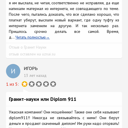
я им выслала, не читая, соответственно не исправляя, да еще
напихали материал из интернета, не совпадающего по теме.
После чего, пытались доказать, что все сделано хорошо, что
плагиат уберут, выслали новый вариант, где одну туфту из
интернета заменили на другую. И так несколько раз.
Пришлось срочно делать все самой. Время,
д...
Читать полностью
Отзыв о Гранит Науки
отзыв оставлен на uznai.su
ИГОРЬ
И
13 лет назад
1 из 5:
Гранит-науки или Diplom 911
Ужасная компания! Они мошейники! Также они себя называют
diplom911!! Никогда не связывайтесь с ними! Они берут
деньги и продают скаченный диплом! Им руки надо оторвать!