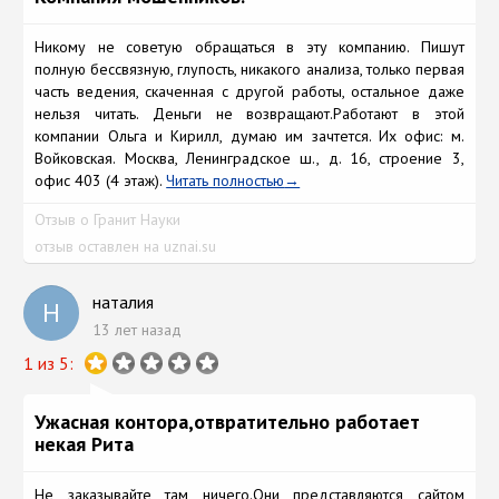
Никому не советую обращаться в эту компанию. Пишут
полную бессвязную, глупость, никакого анализа, только первая
часть ведения, скаченная с другой работы, остальное даже
нельзя читать. Деньги не возвращают.Работают в этой
компании Ольга и Кирилл, думаю им зачтется. Их офис: м.
Войковская. Москва, Ленинградское ш., д. 16, строение 3,
офис 403 (4 этаж).
Читать полностью
Отзыв о Гранит Науки
отзыв оставлен на uznai.su
наталия
Н
13 лет назад
1 из 5:
Ужасная контора,отвратительно работает
некая Рита
Не заказывайте там ничего.Они представляются сайтом