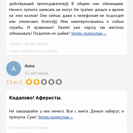
действующий преподаватель))) В общем они обманщики.
Ничего путного написать не могут. Не тратьте деньги и время
на этих козлов! Они сейчас даже к телефонам не подходят
или отключают, боятся))) Ими заинтересовались о собые
службы. И правильно! Хватит уже народ так жестоко
обманывать! Поделом их шайке!
Читать полностью
Отзыв о Гранит Науки
отзыв оставлен на uznai.su
Анна
А
11 лет назад
2.2 из 5:
Кидалово! Аферисты.
Не заказывайте у них ничего. Все с инета. Деньги забирут, и
прячутся. Суки!
Читать полностью
Отзыв о Гранит Науки