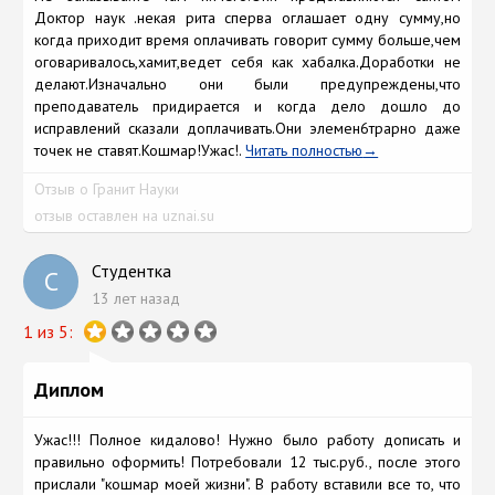
Доктор наук .некая рита сперва оглашает одну сумму,но
когда приходит время оплачивать говорит сумму больше,чем
оговаривалось,хамит,ведет себя как хабалка.Доработки не
делают.Изначально они были предупреждены,что
преподаватель придирается и когда дело дошло до
исправлений сказали доплачивать.Они элемен6трарно даже
точек не ставят.Кошмар!Ужас!.
Читать полностью
Отзыв о Гранит Науки
отзыв оставлен на uznai.su
Студентка
С
13 лет назад
1 из 5:
Диплом
Ужас!!! Полное кидалово! Нужно было работу дописать и
правильно оформить! Потребовали 12 тыс.руб., после этого
прислали "кошмар моей жизни". В работу вставили все то, что