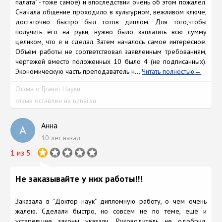
палата" - тоже самое) и впоследствии очень об этом пожалел.
Сначала общение проходило в культурном, вежливом ключе,
достаточно быстро был готов диплом. Для того,чтобы
получить его на руки, нужно было заплатить всю сумму
целиком, что я и сделал. Затем началось самое интересное.
Объем работы не соответствовал заявленным требованиям,
чертежей вместо положенных 10 было 4 (не подписанных).
Экономическую часть преподаватель н...
Читать полностью
Отзыв о Гранит Науки
отзыв оставлен на uznai.su
Анна
А
10 лет назад
1 из 5:
Не заказывайте у них работы!!!
Заказала в "Доктор наук" дипломную работу, о чем очень
жалею. Сделали быстро, но совсем не по теме, еще и
устаревшие законы указали. Руководитель не одобрил,