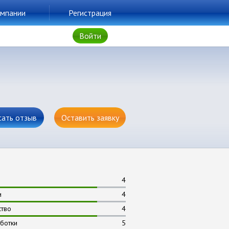
мпании
Регистрация
Войти
сать отзыв
Оставить заявку
4
и
4
ство
4
ботки
5