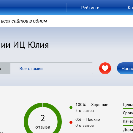
Рейтинги
Ко
всех сайтов в одном
нии ИЦ Юлия
а
Все отзывы
Напи
100
% —
Хорошие
Цены
2 отзывов
Срок
2
0
% —
Плохие
Каче
0 отзывов
отзыва
Дора
ах