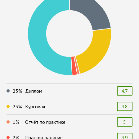
23
%
Диплом
4.7
23
%
Курсовая
4.8
1
%
Отчёт по практике
5
2
%
Практич. задание
4.9