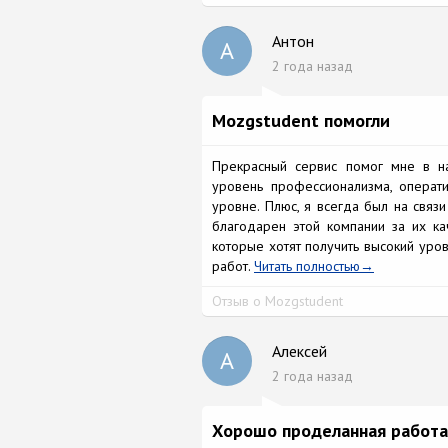
Антон
А
2 года назад
Mozgstudent помогли
Прекрасный сервис помог мне в на
уровень профессионализма, операт
уровне. Плюс, я всегда был на связи
благодарен этой компании за их к
которые хотят получить высокий уро
работ.
Читать полностью
Отзыв о Mozgstudent
Алексей
А
2 года назад
Хорошо проделанная работа