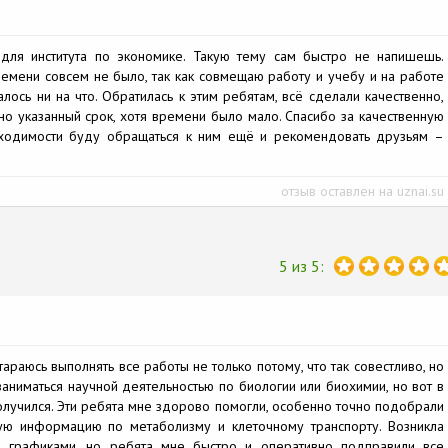
ля института по экономике. Такую тему сам быстро не напишешь.
ремени совсем не было, так как совмещаю работу и учебу и на работе
лось ни на что. Обратилась к этим ребятам, всё сделали качественно,
но указанный срок, хотя времени было мало. Спасибо за качественную
ходимости буду обращаться к ним ещё и рекомендовать друзьям –
отзыв оставлен на uznai.su
5 из 5:
араюсь выполнять все работы не только потому, что так совестливо, но
аниматься научной деятельностью по биологии или биохимии, но вот в
олучился. Эти ребята мне здорово помогли, особенно точно подобрали
кую информацию по метаболизму и клеточному транспорту. Возникла
 графиками, но ребята мне быстро и оперативно подправили все