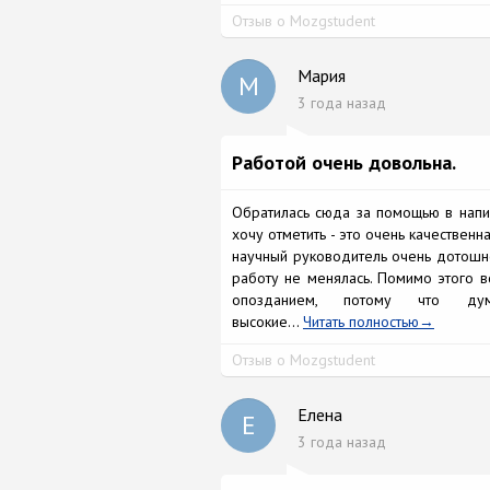
Отзыв о Mozgstudent
Мария
М
3 года назад
Работой очень довольна.
Обратилась сюда за помощью в напис
хочу отметить - это очень качествен
научный руководитель очень дотошно 
работу не менялась. Помимо этого вс
опозданием, потому что дум
высокие...
Читать полностью
Отзыв о Mozgstudent
Елена
Е
3 года назад