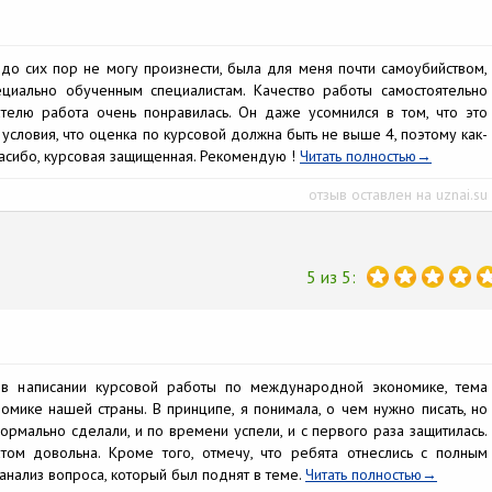
 до сих пор не могу произнести, была для меня почти самоубийством,
ециально обученным специалистам. Качество работы самостоятельно
телю работа очень понравилась. Он даже усомнился в том, что это
 условия, что оценка по курсовой должна быть не выше 4, поэтому как-
пасибо, курсовая защищенная. Рекомендую !
Читать полностью
отзыв оставлен на uznai.su
5 из 5:
в написании курсовой работы по международной экономике, тема
омике нашей страны. В принципе, я понимала, о чем нужно писать, но
ормально сделали, и по времени успели, и с первого раза защитилась.
том довольна. Кроме того, отмечу, что ребята отнеслись с полным
анализ вопроса, который был поднят в теме.
Читать полностью