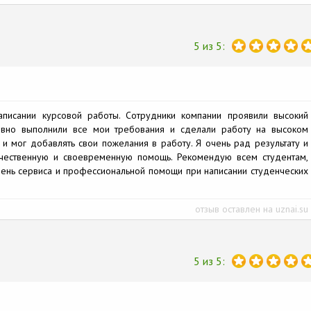
5 из 5:
писании курсовой работы. Сотрудники компании проявили высокий
ивно выполнили все мои требования и сделали работу на высоком
 и мог добавлять свои пожелания в работу. Я очень рад результату и
ачественную и своевременную помощь. Рекомендую всем студентам,
вень сервиса и профессиональной помощи при написании студенческих
отзыв оставлен на uznai.su
5 из 5: