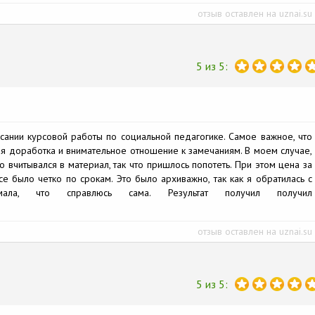
отзыв оставлен на uznai.su
5 из 5:
ании курсовой работы по социальной педагогике. Самое важное, что
ная доработка и внимательное отношение к замечаниям. В моем случае,
вчитывался в материал, так что пришлось попотеть. При этом цена за
е было четко по срокам. Это было архиважно, так как я обратилась с
ала, что справлюсь сама. Результат получил получил
отзыв оставлен на uznai.su
5 из 5: