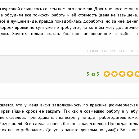
и курсовой оставалось совсем немного времени. Друг мне посоветовал
ла обсудили все тонкости работы и её стоимость (цена не завышена,
сё в лучшем виде, правда понадобилась доработка, но за неё денег
корректировки по сути уже не требуются, но хотя бы могу достаточно
алом. Хочется только сказать большое человеческое спасибо, за
отзыв оставлен на uznai.su
5 из 5:
яется, что у меня висит задолженность по практике (коммерческая
 кратчайшие сроки ее закрыть. Так как я совмещаю работу и учебу
не оказалось. Преподаватель на встречу не идет, работодатель тоже.
zgstudent. Все сделали очень быстро и качественно. Преподаватель
ок не потребовалось. Допуск к защите диплома получил))). Большое