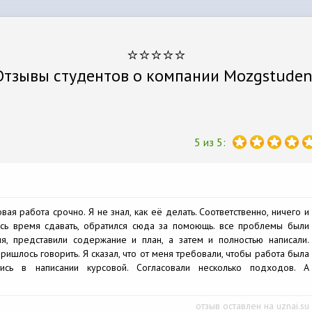
⭐⭐⭐⭐⭐
Отзывы студентов о компании Mozgstuden
5 из 5:
вая работа срочно. Я не знал, как её делать. Соответственно, ничего и
ось время сдавать, обратился сюда за помоющь. все проблемы были
я, представили содержание и план, а затем и полностью написали.
ришлось говорить. Я сказал, что от меня требовали, чтобы работа была
лись в написании курсовой. Согласовали несколько подходов. А
отзыв оставлен на uznai.su