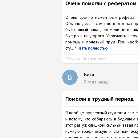
Очень помогли с рефератом
Очень срочно нужен был реферат д
Обычно делаю сама, но в этот раз в
был полный завал, времени не остава
быстро и не дорого. Уложились в точ
помощь и полезный труд. При необ
сту...
Читать полностью
Отзыв о Mozgstudent
Витя
В
3 года назад
Помогли в трудный период
Я вообще прилежный студент и сам ст
и потому, что собираюсь в будущем з
этот раз уж слишком сильный завал п
нужную графическую и статистичес
проблема у препода с некоторыми