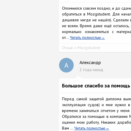
Опомнился совсем поздно, и до сдач
обратиться в Mozgstudent. Для нача
дешевле нигде не нашёл). Сделали в
не взяли. Время даже ещё осталось, 
нормально ознакомиться с матери
от...
Читать полностью
Отзыв о Mozgstudent
Александр
А
2 года назад
Большое спасибо за помощь
Перед самой защитой диплома выясн
эксплуатация судов) и мне нужно в
времени заниматься отчетом у меня 
Обратился за помощью в компанию Mo
оценил мою работу. Никаких доработ
Вам ...
Читать полностью