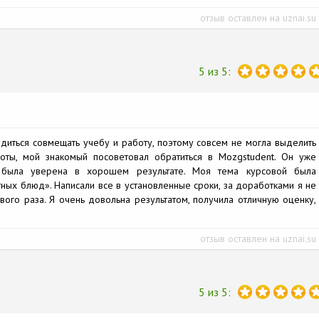
отзыв оставлен на uznai.su
5 из 5:
диться совмещать учебу и работу, поэтому совсем не могла выделить
оты, мой знакомый посоветовал обратиться в Mozgstudent. Он уже
я была уверена в хорошем результате. Моя тема курсовой была
ных блюд». Написали все в установленные сроки, за доработками я не
вого раза. Я очень довольна результатом, получила отличную оценку,
отзыв оставлен на uznai.su
5 из 5: