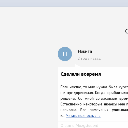
Никита
Н
2 года назад
Сделали вовремя
Если честно, то мне нужна была курсо
не предпринимал. Когда приблизил
решены. Со мной согласовали врем
Естественно, некоторые нюансы мне п
написана. Все замечания учитыва
к...
Читать полностью
Отзыв о Mozgstudent