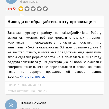
6 лет назад
1 из 5:
Никогда не обращайтесь в эту организацию
Заказала курсовую работу на zakaz@otli4nik.ru. Работу
выполнили ужасно, всё скопировали с разных интернет-
источников , переделывать отказались, сказали, что
антиплагиат - 54%, а оказалось на 0%, преподаватель даже 3
не захотел ставить, в итоге мне предложили ещё доплатить,
якобы сделают рерайт работы, но я отказалась. В 2017 году
подруга заказывала у них диссертацию, ей вообще скачали с
интернета, тоже ничего не переделывали и деньги, конечно,
никто не вернул, пришлось ей заново платить
други...
Читать полностью
Отзыв о Отличники RU
отзыв оставлен на uznai.su
Жанна Бочкова
Ж