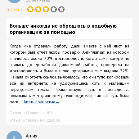
10 лет назад
3.2 из 5:
Больше никогда не оброщюсь в подобную
организацию за помощью
Когда мне отдавали работу, дали вместе с ней лист, на
котором был отчёт якобы проверки Антиплагиат, на котором
значилось около 70% достоверности. Когда сама конкретно
взялась до доработки дипломной работы, проверила на
достоверность и была в шоке, программа мне выдала 22%.
Начала смотреть ссылки, выяснилось, что они тупо копировали
всё из интернета, не удосужившись хоть к малейшим
переделкам текста! Практическую часть я постыдилась
показывать методическому руководителю, так как суть была
раск...
Читать полностью
Отзыв о Отличники RU
отзыв оставлен на uznai.su
Агния
А