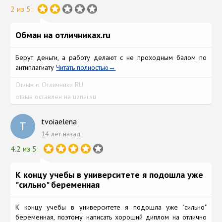
2 из 5:
Обман на отличниках.ru
Берут деньги, а работу делают с не проходным балом по
антиплагиату
Читать полностью
Отзыв о Отличники RU
отзыв оставлен на uznai.su
tvoiaelena
T
14 лет назад
4.2 из 5:
К концу учебы в университете я подошла уже
"сильно" беременная
К концу учебы в университете я подошла уже "сильно"
беременная, поэтому написать хороший диплом на отлично