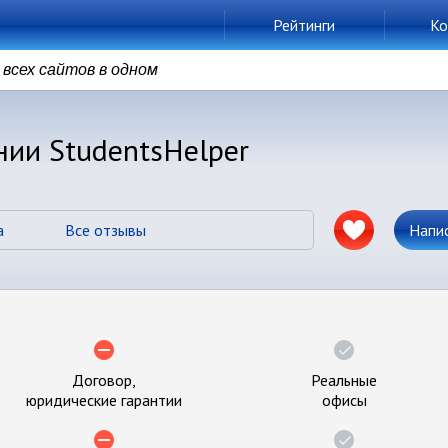
Рейтинги
Ко
всех сайтов в одном
нии StudentsHelper
а
Все отзывы
Напи
Договор,
Реальные
юридические гарантии
офисы