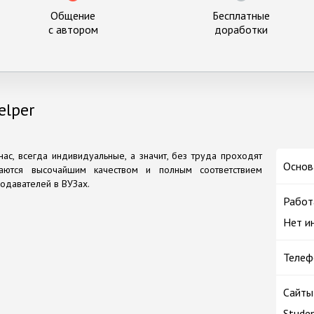
Общение
Бесплатные
с автором
доработки
elper
ас, всегда индивидуальные, а значит, без труда проходят
Основ
чаются высочайшим качеством и полным соответствием
одавателей в ВУЗах.
Работ
Нет и
Телеф
Сайты
Studen