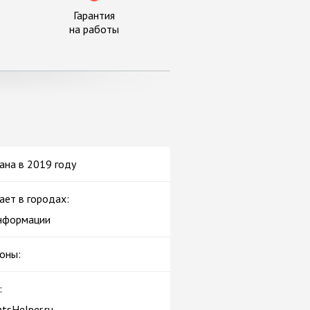
Гарантия
на работы
ана в 2019 году
ает в городах:
нформации
оны:
:
tsHelper.ru