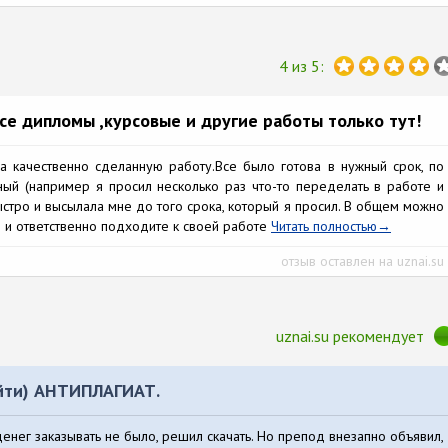
4 из 5:
се дипломы ,курсовые и другие работы только тут!
 качественно сделанную работу.Все было готова в нужный срок, по
сный (например я просил несколько раз что-то переделать в работе и
тро и высылала мне до того срока, который я просил. В общем можно
о и ответственно подходите к своей работе
Читать полностью
отзыв оставлен на uznai.su
uznai.su рекомендует
ойти) АНТИПЛАГИАТ.
енег заказывать не было, решил скачать. Но препод внезапно объявил,