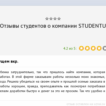
⭐⭐⭐⭐
Отзывы студентов о компании STUDENTU
4.2 из 5:
ущем вкр.
бенка затруднительно, так что пришлось найти компанию, которая
работах. В этой фирме заказывали работы несколько моих знакомых,
хода. Решила убедиться на своем опыте и прошлой осенью заказала в
 работы хорошее, правда, преподаватель как посмотрел потребовал
делали доработки быстро и денег за это не просили. Так что удобно и
отзыв оставлен на uznai.su