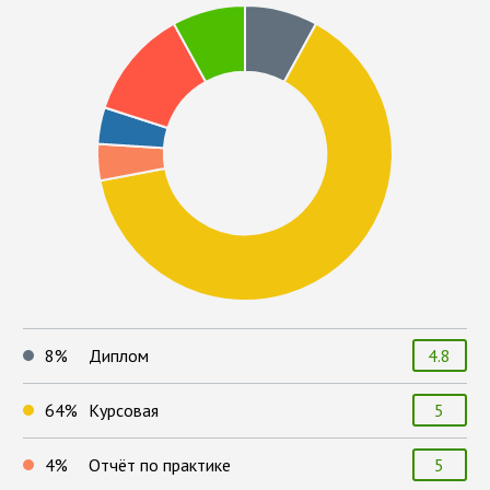
8
%
Диплом
4.8
64
%
Курсовая
5
4
%
Отчёт по практике
5