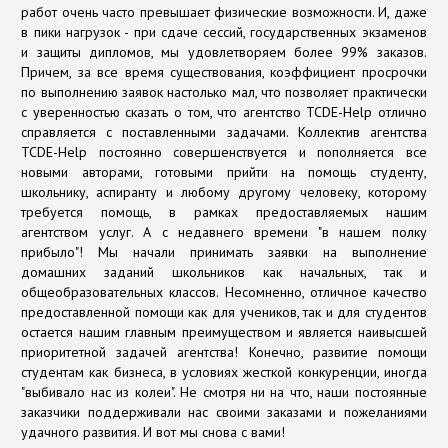
работ очень часто превышает физические возможности. И, даже
в пики нагрузок - при сдаче сессий, государственных экзаменов
и защиты дипломов, мы удовлетворяем более 99% заказов.
Причем, за все время существования, коэффициент просрочки
по выполнению заявок настолько мал, что позволяет практически
с уверенностью сказать о том, что агентство TCDE-Help отлично
справляется с поставленными задачами. Коллектив агентства
TCDE-Help постоянно совершенствуется и пополняется все
новыми авторами, готовыми прийти на помощь студенту,
школьнику, аспиранту и любому другому человеку, которому
требуется помощь, в рамках предоставляемых нашим
агентством услуг. А с недавнего времени "в нашем полку
прибыло"! Мы начали принимать заявки на выполнение
домашних заданий школьников как начальных, так и
общеобразовательных классов. Несомненно, отличное качество
предоставленной помощи как для учеников, так и для студентов
остается нашим главным преимуществом и является наивысшей
приоритетной задачей агентства! Конечно, развитие помощи
студентам как бизнеса, в условиях жесткой конкуренции, иногда
"выбивало нас из колеи". Не смотря ни на что, наши постоянные
заказчики поддерживали нас своими заказами и пожеланиями
удачного развития. И вот мы снова с вами!