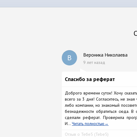
О
Вероника Николаева
В
9 лет назад
Спасибо за реферат
Доброго времени суток! Хочу сказат
всего за 3 дня! Согласитесь, не зна
либо компании, но знакомый посовето
безнадежности обратиться сюда. В 
сделали реферат. Проверила прогр
И...
Читать полностью
Отзыв о Тебе5 (Tebe5)