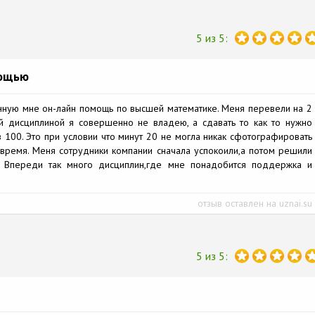
5 из 5:
мощью
нную мне он-лайн помощь по высшей математике. Меня перевели на 2
й дисциплиной я совершенно не владею, а сдавать то как то нужно
з 100. Это при условии что минут 20 не могла никак сфотографировать
а время. Меня сотрудники компании сначала успокоили,а потом решили
. Впереди так много дисциплин,где мне понадобится поддержка и
отзыв оставлен на uznai.su
5 из 5: