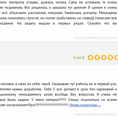
лом, смотрела отзывы, думала, читала. Сама не успевала, тк очень
али поджимать. Вот решилась и заказала тут диплом. В целом я очень
 все объяснили, рассказали, показали. Заключила договор. Менеджер
ала показалась строгой, но потом сработались на славу))) Написали все
подвели. На защиту вышла в первых рядах. Спасибо что вы
отзыв оставлен на uznai.su
5 из 5:
человек я сама по себе такой. Заказываю тут работы не в первый раз,
ателям нужны доработки, Тебе 5 все делают в срок без нареканий и
вационному менеджменту зачли вообще без вопросов. Я учила её
дня была защита. У меня пятерка!!!!!!! Спешу поделиться со всеми
строением!Ура!!!!!!!!!!!!!!!!!!!!!!!!!!!!!!!!
Читать полностью
отзыв оставлен на uznai.su