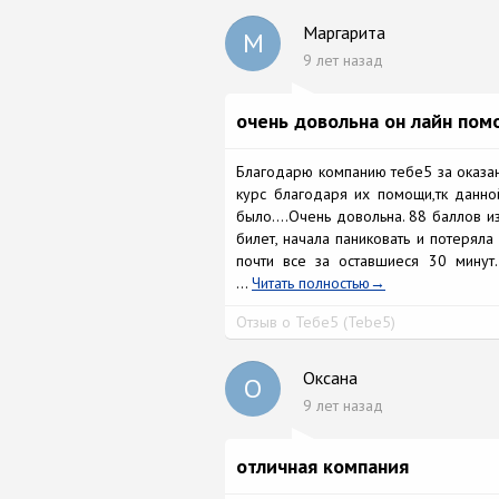
Маргарита
М
9 лет назад
очень довольна он лайн по
Благодарю компанию тебе5 за оказа
курс благодаря их помощи,тк данно
было....Очень довольна. 88 баллов и
билет, начала паниковать и потерял
почти все за оставшиеся 30 минут
...
Читать полностью
Отзыв о Тебе5 (Tebe5)
Оксана
О
9 лет назад
отличная компания