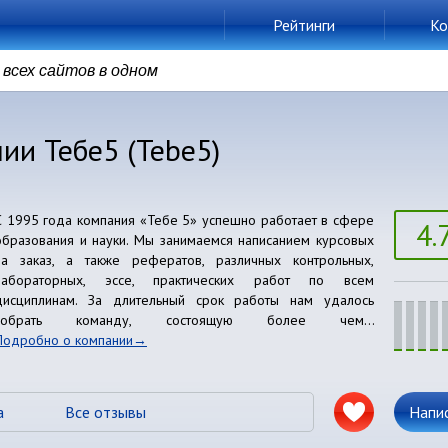
Рейтинги
Ко
всех сайтов в одном
ии Тебе5 (Tebe5)
С 1995 года компания «Тебе 5» успешно работает в сфере
4.
образования и науки. Мы занимаемся написанием курсовых
на заказ, а также рефератов, различных контрольных,
лабораторных, эссе, практических работ по всем
дисциплинам. За длительный срок работы нам удалось
собрать команду, состоящую более чем...
Подробно о компании
а
Все отзывы
Напи