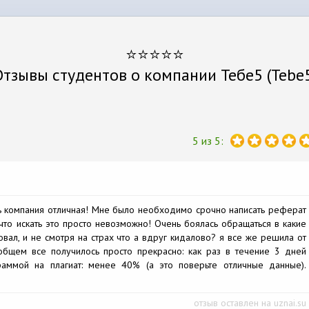
⭐⭐⭐⭐⭐
тзывы студентов о компании Тебе5 (Tebe
5 из 5:
ь компания отличная! Мне было необходимо срочно написать реферат
я что искать это просто невозможно! Очень боялась обращаться в какие
вал, и не смотря на страх что а вдруг кидалово? я все же решила от
общем все получилось просто прекрасно: как раз в течение 3 дней
аммой на плагиат: менее 40% (а это поверьте отличные данные).
отзыв оставлен на uznai.su