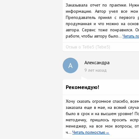
Заказывала отчет по практике. Ну
информацию. Автор учел все мои 
Преподаватель принял с первого р
продуманная и что можно на основ
автора. Сервис тоже понравился. 
работе, чтобы автору было...
Читать п
Отзыв о Тебе5 (Tebe5)
Александра
А
9 лет назад
Рекомендую!
Хочу сказать огромное спасибо, все
заказала еще в мае, на всякий случа
было в срок и на высшем уровне! По
методичку, пришлось просить исп
менеджер, на все мои вопросы, от
ч...
Читать полностью