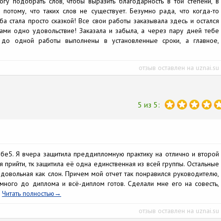
гу подобрать слов, чтобы выразить благодарность в той степени, в
потому, что таких слов не существует. Безумно рада, что когда-то
ёба стала просто сказкой! Все свои работы заказывала здесь и остался
ами одно удовольствие! Заказала и забыла, а через пару дней тебе
 до одной работы выполнены в установленные сроки, а главное,
отзыв оставлен на uznai.su
5 из 5:
бе5. Я вчера защитила преддипломную практику на отлично и второй
я прийти, тк защитила её одна единственная из всей группы. Остальные
 довольная как слон. Причем мой отчет так понравился руководителю,
много до диплома и всё-диплом готов. Сделали мне его на совесть,
!
Читать полностью
отзыв оставлен на uznai.su