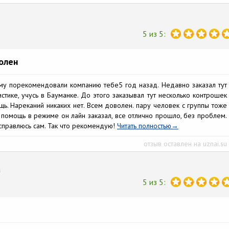
5 из 5:
волен
ому порекомендовали компанию тебе5 год назад. Недавно заказал тут
стике, учусь в Бауманке. До этого заказывал тут несколько контрошек
ь. Нареканий никаких нет. Всем доволен. пару человек с группы тоже
 помощь в режиме он лайн заказал, все отлично прошло, без проблем.
справлюсь сам. Так что рекомендую!
Читать полностью
отзыв оставлен на uznai.su
а
5 из 5: