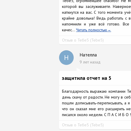
Тебе5, огромнейшее спасибо! Не мо
которой вы заслуживаете. Наверное 
наткнутся на вас. С того момента уч
крайне довольна! Ведь работать с в
напомнили и уже всё готово. Все
качес...
Читать полностью
Отзыв о Тебе5 (Tebe5)
Нателла
Н
9 лет назад
защитила отчет на 5
Благодарность выражаю компании Те
день скачу от радости. Не могу в себ
пошли дописывать-переписывать, а я
что он сказал мне его расширить не
писался около недели. С П А С И Б О 
Отзыв о Тебе5 (Tebe5)