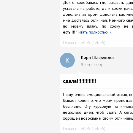
Долго колебалась где заказать дип
уставала на работе, да и сроки нач
довольна автором, довольна как мне
мне досталась отличная. Немного снач
по моему плану, по сроку не 
есть!!!!
Читать полностью
Отзыв о Тебе5 (Tebe5)
Кира Шафикова
К
9 лет назад
сдала!!!!!!!!!!!!!
Пишу очень эмоциональный отзыв, тк 
бывает конечно, что моим преподав
бесплатно. Эту курсовую по инно
несколько дней, чтоб сдать. А сего
хорошей новостью и своим отличнейшим на
Отзыв о Тебе5 (Tebe5)