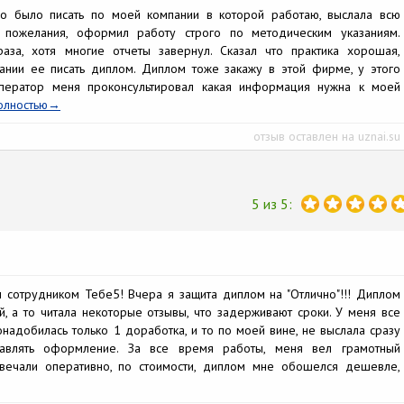
жно было писать по моей компании в которой работаю, выслала всю
пожелания, оформил работу строго по методическим указаниям.
аза, хотя многие отчеты завернул. Сказал что практика хорошая,
ании ее писать диплом. Диплом тоже закажу в этой фирме, у этого
Оператор меня проконсультировал какая информация нужна к моей
олностью
отзыв оставлен на uznai.su
5 из 5:
м сотрудником Тебе5! Вчера я защита диплом на "Отлично"!!! Диплом
й, а то читала некоторые отзывы, что задерживают сроки. У меня все
надобилась только 1 доработка, и то по моей вине, не выслала сразу
равлять оформление. За все время работы, меня вел грамотный
вечали оперативно, по стоимости, диплом мне обошелся дешевле,