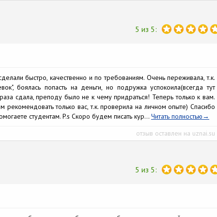
5 из 5:
елали быстро, качественно и по требованиям. Очень переживала, т.к.
ок", боялась попасть на деньги, но подружка успокоила(всегда тут
 раза сдала, преподу было не к чему придраться! Теперь только к вам.
 рекомендовать только вас, т.к. проверила на личном опыте) Спасибо
могаете студентам. P.s Скоро будем писать кур...
Читать полностью
отзыв оставлен на uznai.su
5 из 5: