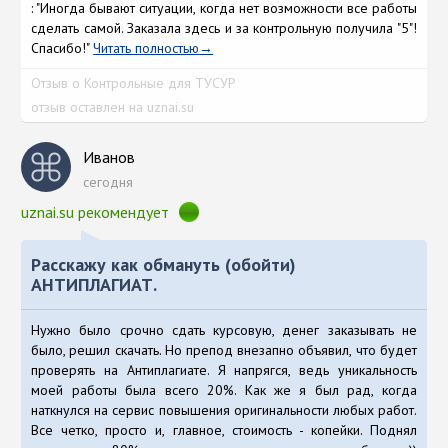
: "Иногда бывают ситуации, когда нет возможности все работы
сделать самой. Заказала здесь и за контрольную получила "5"!
Спасибо!"
Читать полностью
Отзыв о Контрольные для ТУСУР
отзыв оставлен на uznai.su
Иванов
сегодня
uznai.su рекомендует
Расскажу как обмануть (обойти)
АНТИПЛАГИАТ.
Нужно было срочно сдать курсовую, денег заказывать не
было, решил скачать. Но препод внезапно объявил, что будет
проверять на Антиплагиате. Я напрягся, ведь уникальность
моей работы была всего 20%. Как же я был рад, когда
наткнулся на сервис повышения оригинальности любых работ.
Все четко, просто и, главное, стоимость - копейки. Поднял