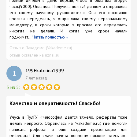
полный диплом в демо версии, чтобы я оплатила вторую
часть(9000). Оплатила. Получила полный диплом и отправляла
его своему научному руководителю. Она его постоянно
просила переделать, я отправляла своему персональному
менеджеру, в сроки которые я просила его переделать,
никогда не делали. И когда уже сроки начали
поджимат...
Читать полностью
Отзыв о Вакадеме (Vakademe ru)
отзыв оставлен на uznai.su
199Ekaterina1999
1
7 лет назад
5 из 5:
Качество и оперативность! Спасибо!
Учусь в ТулГУ. Философия дается тяжело, рефераты тоже
делать непросто. Обратилась на "vakademe.ru", где помогли
написать реферат и еще создали презентацию для
реферата! Для сдачи зачета попрошу помощи здесь же.