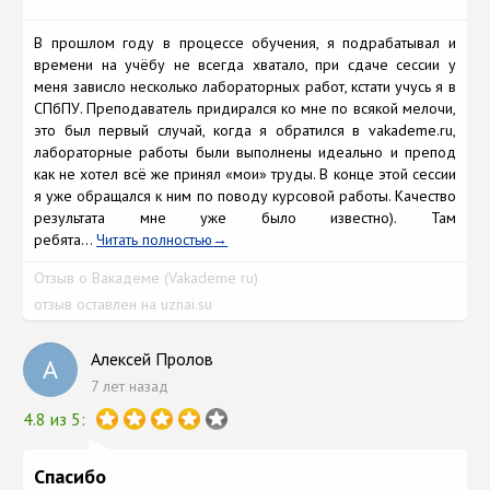
В прошлом году в процессе обучения, я подрабатывал и
времени на учёбу не всегда хватало, при сдаче сессии у
меня зависло несколько лабораторных работ, кстати учусь я в
СПбПУ. Преподаватель придирался ко мне по всякой мелочи,
это был первый случай, когда я обратился в vakademe.ru,
лабораторные работы были выполнены идеально и препод
как не хотел всё же принял «мои» труды. В конце этой сессии
я уже обращался к ним по поводу курсовой работы. Качество
результата мне уже было известно). Там
ребята...
Читать полностью
Отзыв о Вакадеме (Vakademe ru)
отзыв оставлен на uznai.su
Алексей Пролов
А
7 лет назад
4.8 из 5:
Спасибо