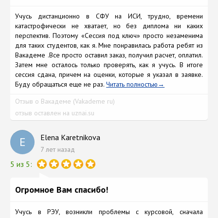
Учусь дистанционно в СФУ на ИСИ, трудно, времени
катастрофически не хватает, но без диплома ни каких
перспектив. Поэтому «Сессия под ключ» просто незаменима
для таких студентов, как я. Мне понравилась работа ребят из
Вакадеме .Все просто оставил заказ, получил расчет, оплатил.
Затем мне осталось только проверять, как я учусь. В итоге
сессия сдана, причем на оценки, которые я указал в заявке.
Буду обращаться еще не раз.
Читать полностью
Отзыв о Вакадеме (Vakademe ru)
отзыв оставлен на uznai.su
Elena Karetnikova
E
7 лет назад
5 из 5:
Огромное Вам спасибо!
Учусь в РЭУ, возникли проблемы с курсовой, сначала