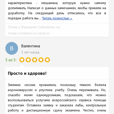
характеристика - мешанина, которую нужно самому
допиливать. Написал о данных замечаниях, якобы приняли на
доработку. На следующий день отписались, что все в
порядке работа вы...
Читать полностью
Отзыв о Вакадеме (Vakademe ru)
отзыв оставлен на uznai.su
Валентина
В
5 лет назад
5 из 5:
Просто и здорово!
Зимнюю сессию провалила, поскольку тяжело болела
короновирусом и упустила учебу. Очень переживала. Но,
спасибо моим однокурсникам, подсказали, что можно
воспользоваться услугами всероссийского сервиса помощи
студентам. Оставила заявку и заказала лабы, контрольную
работу и дистанционную сдачу экзамена. Честно, очень