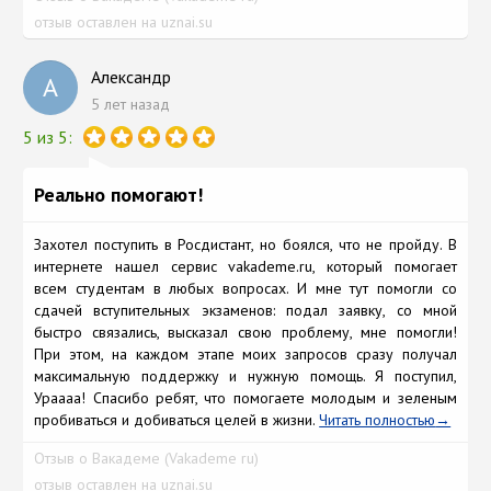
отзыв оставлен на uznai.su
Александр
А
5 лет назад
5 из 5:
Реально помогают!
Захотел поступить в Росдистант, но боялся, что не пройду. В
интернете нашел сервис vakademe.ru, который помогает
всем студентам в любых вопросах. И мне тут помогли со
сдачей вступительных экзаменов: подал заявку, со мной
быстро связались, высказал свою проблему, мне помогли!
При этом, на каждом этапе моих запросов сразу получал
максимальную поддержку и нужную помощь. Я поступил,
Ураааа! Спасибо ребят, что помогаете молодым и зеленым
пробиваться и добиваться целей в жизни.
Читать полностью
Отзыв о Вакадеме (Vakademe ru)
отзыв оставлен на uznai.su