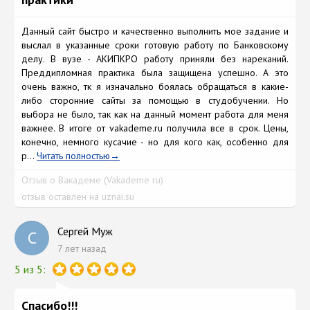
Данный сайт быстро и качественно выполнить мое задание и
выслал в указанные сроки готовую работу по Банковскому
делу. В вузе - АКИПКРО работу приняли без нареканий.
Преддипломная практика была защищена успешно. А это
очень важно, тк я изначально боялась обращаться в какие-
либо сторонние сайты за помощью в студобучении. Но
выбора не было, так как на данный момент работа для меня
важнее. В итоге от vakademe.ru получила все в срок. Цены,
конечно, немного кусачие - но для кого как, особенно для
р...
Читать полностью
Отзыв о Вакадеме (Vakademe ru)
отзыв оставлен на uznai.su
Сергей Муж
С
7 лет назад
5 из 5:
Спасибо!!!