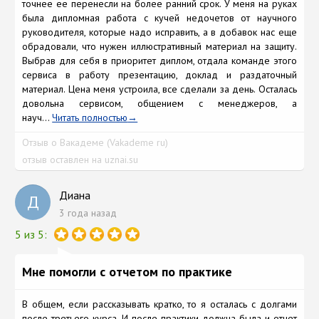
точнее ее перенесли на более ранний срок. У меня на руках
была дипломная работа с кучей недочетов от научного
руководителя, которые надо исправить, а в добавок нас еще
обрадовали, что нужен иллюстративный материал на защиту.
Выбрав для себя в приоритет диплом, отдала команде этого
сервиса в работу презентацию, доклад и раздаточный
материал. Цена меня устроила, все сделали за день. Осталась
довольна сервисом, общением с менеджеров, а
науч...
Читать полностью
Отзыв о Вакадеме (Vakademe ru)
отзыв оставлен на uznai.su
Диана
Д
3 года назад
5 из 5:
Мне помогли с отчетом по практике
В общем, если рассказывать кратко, то я осталась с долгами
после третьего курса. И после практики должна была и отчет