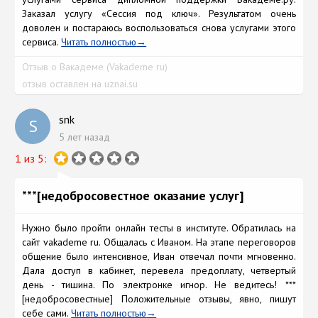
Заказал услугу «Сессия под ключ». Результатом очень
доволен и постараюсь воспользоваться снова услугами этого
сервиса.
Читать полностью
Отзыв о Вакадеме (Vakademe ru)
отзыв оставлен на uznai.su
snk
S
5 лет назад
1 из 5:
***[недобросовестное оказание услуг]
Нужно было пройти онлайн тесты в институте. Обратилась на
сайт vakademe ru. Общалась с Иваном. На этапе переговоров
общение было интенсивное, Иван отвечал почти мгновенно.
Дала доступ в кабинет, перевела предоплату, четвертый
день - тишина. По электронке игнор. Не ведитесь! ***
[недобросовестные] Положительные отзывы, явно, пишут
себе сами.
Читать полностью