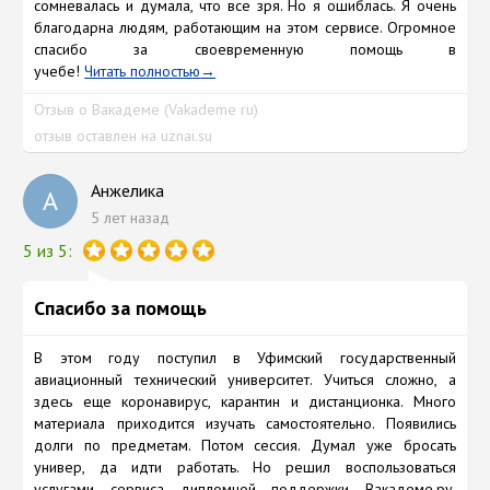
сомневалась и думала, что все зря. Но я ошиблась. Я очень
благодарна людям, работающим на этом сервисе. Огромное
спасибо за своевременную помощь в
учебе!
Читать полностью
Отзыв о Вакадеме (Vakademe ru)
отзыв оставлен на uznai.su
Анжелика
А
5 лет назад
5 из 5:
Спасибо за помощь
В этом году поступил в Уфимский государственный
авиационный технический университет. Учиться сложно, а
здесь еще коронавирус, карантин и дистанционка. Много
материала приходится изучать самостоятельно. Появились
долги по предметам. Потом сессия. Думал уже бросать
универ, да идти работать. Но решил воспользоваться
услугами сервиса дипломной поддержки Вакадеме.ру.