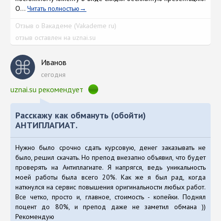
О...
Читать полностью
Отзыв о Вакадеме (Vakademe ru)
отзыв оставлен на uznai.su
Иванов
сегодня
uznai.su рекомендует
Расскажу как обмануть (обойти)
АНТИПЛАГИАТ.
Нужно было срочно сдать курсовую, денег заказывать не
было, решил скачать. Но препод внезапно объявил, что будет
проверять на Антиплагиате. Я напрягся, ведь уникальность
моей работы была всего 20%. Как же я был рад, когда
наткнулся на сервис повышения оригинальности любых работ.
Все четко, просто и, главное, стоимость - копейки. Поднял
поцент до 80%, и препод даже не заметил обмана ))
Рекомендую