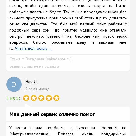
писать, чтобы сдать вовремя, и хвосты закрывать. Никто
поблажек давать не будет. Так как на пересдачах никак без
личного присутствия, пришлось на свой страх и риск доверить
отчет специалистам. Это был мой первый опыт работы с
подобным сервисом. Что приятно удивило: мне отвечали
быстро, вежливо, ответили на бесконечный поток моих
вопросов, быстро рассчитали цену и выслали мне
г...
Читать полностью
Отзыв о Вакадеме (Vakademe ru)
отзыв оставлен на uznai.su
Эля Л.
Э
3 года назад
5 из 5:
Мне данный сервис отлично помог
У меня встала проблема с курсовым проектом по
"Материаловедению". Попался очень придирчивый