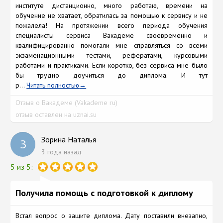
институте дистанционно, много работаю, времени на
обучение не хватает, обратилась за помощью к сервису и не
пожалела! На протяжении всего периода обучения
специалисты сервиса Вакадеме своевременно и
квалифицированно помогали мне справляться со всеми
экзаменационными тестами, рефератами, курсовыми
работами и практиками. Если коротко, без сервиса мне было
бы трудно доучиться до диплома. И тут
р...
Читать полностью
Отзыв о Вакадеме (Vakademe ru)
отзыв оставлен на uznai.su
Зорина Наталья
З
3 года назад
5 из 5:
Получила помощь с подготовкой к диплому
Встал вопрос о защите диплома. Дату поставили внезапно,