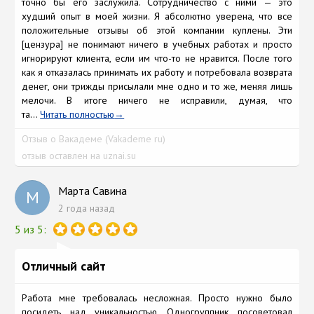
точно бы его заслужила. Сотрудничество с ними — это
худший опыт в моей жизни. Я абсолютно уверена, что все
положительные отзывы об этой компании куплены. Эти
[цензура] не понимают ничего в учебных работах и просто
игнорируют клиента, если им что-то не нравится. После того
как я отказалась принимать их работу и потребовала возврата
денег, они трижды присылали мне одно и то же, меняя лишь
мелочи. В итоге ничего не исправили, думая, что
та...
Читать полностью
Отзыв о Вакадеме (Vakademe ru)
отзыв оставлен на uznai.su
Марта Савина
М
2 года назад
5 из 5:
Отличный сайт
Работа мне требовалась несложная. Просто нужно было
посидеть над уникальностью. Одногруппник посоветовал