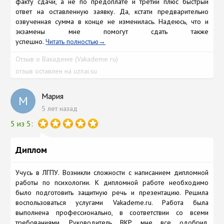
факту сдачи, а не по предоплате и третий плюс быстрый
ответ на оставленную заявку. Да, кстати предварительно
озвученная сумма в конце не изменилась. Надеюсь, что и
экзамены мне помогут сдать также
успешно.
Читать полностью
Отзыв о Вакадеме (Vakademe ru)
отзыв оставлен на uznai.su
Мария
М
5 лет назад
5 из 5:
Диплом
Учусь в ЛГПУ. Возникли сложности с написанием дипломной
работы по психологии. К дипломной работе необходимо
было подготовить защитную речь и презентацию. Решила
воспользоваться услугами Vakademe.ru. Работа была
выполнена профессионально, в соответствии со всеми
требованиями. Руководитель ВКР мне все одобрил.