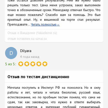
тоже остался доволен результатом). Мне же нужно было
решить только тест. Цена меня устроила, заказ выполнили
точно в обозначенные сроки. Менеджер отвечал быстро. Что
еще можно пожелать? Спасибо вам за помощь. Это был
приятный опыт. Ну, и вишенкой на торте стал результат.
Преподавате...
Читать полностью
Отзыв о Вакадеме (Vakademe ru)
отзыв оставлен на uznai.su
Dilyara
D
4 года назад
5 из 5:
Отзыв по тестам дистанционно
Мечтала поступить в Институт РФ на психолога. Но в силу
работы и лет, читала и читала биологию, русский язык,
естествознание, но по пробным тестам поняла, что сама не
сдам, так как заковырка, что нужно в ответе выбирать
несколько ответов, а материал глубокий гуманитарный.