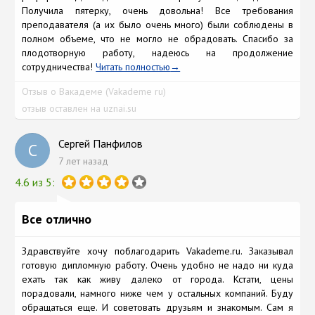
Получила пятерку, очень довольна! Все требования
преподавателя (а их было очень много) были соблюдены в
полном объеме, что не могло не обрадовать. Спасибо за
плодотворную работу, надеюсь на продолжение
сотрудничества!
Читать полностью
Отзыв о Вакадеме (Vakademe ru)
отзыв оставлен на uznai.su
Сергей Панфилов
С
7 лет назад
4.6 из 5:
Все отлично
Здравствуйте хочу поблагодарить Vakademe.ru. Заказывал
готовую дипломную работу. Очень удобно не надо ни куда
ехать так как живу далеко от города. Кстати, цены
порадовали, намного ниже чем у остальных компаний. Буду
обращаться еще. И советовать друзьям и знакомым. Сам я