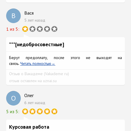
Вася
В
5 лет назад
1 из 5:
***[недобросовестные]
Берут предоплату, после этого не выходят на
связь.
Читать полностью
Отзыв о Вакадеме (Vakademe ru)
отзыв оставлен на uznai.su
Олег
О
6 лет назад
5 из 5:
Курсовая работа