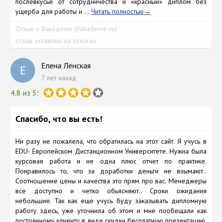
послевкусье от сотрудничества и «красный» диплом без
ущерба для работы и ...
Читать полностью
Отзыв о Вакадеме (Vakademe ru)
отзыв оставлен на uznai.su
Елена Ленская
Е
7 лет назад
4.8 из 5:
Спасибо, что вы есть!
Ни разу не пожалела, что обратилась на этот сайт. Я учусь в
EDU- Европейском Дистанционном Университете. Нужна была
курсовая работа и не одна плюс отчет по практике.
Понравилось то, что за доработки деньги не взымают..
Соотношение цены и качества это прям про вас. Менеджеры
все доступно и четко обьясняют.. Сроки ожидания
небольшие. Так как еще учусь буду заказывать дипломную
работу здесь, уже уточнила об этом и мне пообещали как
постоянному клиенту в виде скидки бесплатную презентацию.