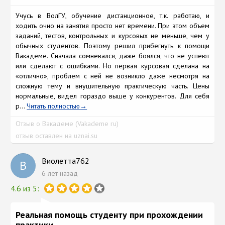
Учусь в ВолГУ, обучение дистанционное, т.к. работаю, и
ходить очно на занятия просто нет времени. При этом объем
заданий, тестов, контрольных и курсовых не меньше, чем у
обычных студентов. Поэтому решил прибегнуть к помощи
Вакадеме. Сначала сомневался, даже боялся, что не успеют
или сделают с ошибками. Но первая курсовая сделана на
«отлично», проблем с ней не возникло даже несмотря на
сложную тему и внушительную практическую часть. Цены
нормальные, видел гораздо выше у конкурентов. Для себя
р...
Читать полностью
Отзыв о Вакадеме (Vakademe ru)
отзыв оставлен на uznai.su
Виолетта762
В
6 лет назад
4.6 из 5:
Реальная помощь студенту при прохождении
практики