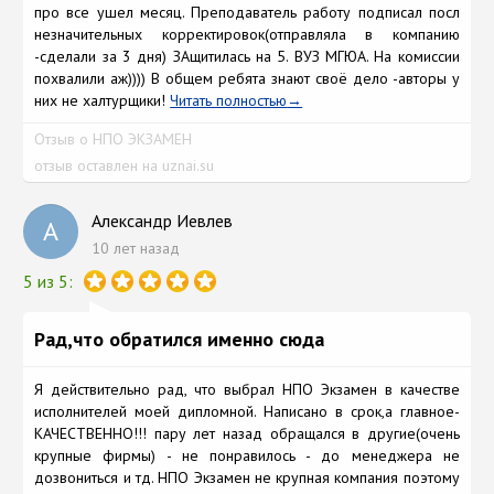
про все ушел месяц. Преподаватель работу подписал посл
незначительных корректировок(отправляла в компанию
-сделали за 3 дня) ЗАщитилась на 5. ВУЗ МГЮА. На комиссии
похвалили аж)))) В общем ребята знают своё дело -авторы у
них не халтурщики!
Читать полностью
Отзыв о НПО ЭКЗАМЕН
отзыв оставлен на uznai.su
Александр Иевлев
А
10 лет назад
5 из 5:
Рад,что обратился именно сюда
Я действительно рад, что выбрал НПО Экзамен в качестве
исполнителей моей дипломной. Написано в срок,а главное-
КАЧЕСТВЕННО!!! пару лет назад обращался в другие(очень
крупные фирмы) - не понравилось - до менеджера не
дозвониться и тд. НПО Экзамен не крупная компания поэтому