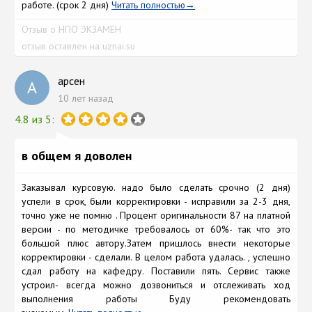
работе. (срок 2 дня)
Читать полностью
Отзыв о НПО ЭКЗАМЕН
отзыв оставлен на uznai.su
арсен
А
10 лет назад
4.8 из 5:
в общем я доволен
Заказывал курсовую. надо было сделать срочно (2 дня)
успели в срок, были корректировки - исправили за 2-3 дня,
точно уже не помню . Процент оригинальности 87 на платной
версии - по методичке требовалось от 60%- так что это
большой плюс автору.Затем пришлось внести некоторые
корректировки - сделали. В целом работа удалась. , успешно
сдал работу на кафедру. Поставили пять. Сервис также
устроил- всегда можно дозвониться и отслеживать ход
выполнения работы Буду рекомендовать