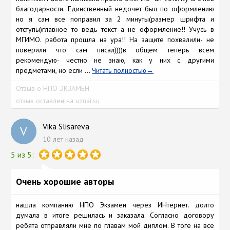
благодарности. Единственный недочет был по оформлению
но я сам все поправил за 2 минуты(размер шрифта и
отступы)главное то ведь текст а не оформление!! Учусь в
МГИМО. работа прошла на ура!! На защите похвалили- не
поверили что сам писал))))в общем теперь всем
рекомендую- честно не знаю, как у них с другими
предметами, но если ...
Читать полностью
Отзыв о НПО ЭКЗАМЕН
отзыв оставлен на uznai.su
Vika Slisareva
V
10 лет назад
5 из 5:
Очень хорошие авторы
нашла компанию НПО Экзамен через ИНтернет. долго
думала в итоге решилась и заказала. Согласно договору
ребята отправляли мне по главам мой диплом. В тоге на все