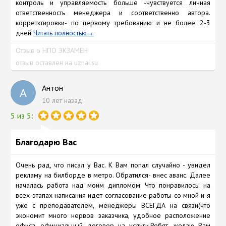
контроль и управляемость больше -чувствуется личная
ответственность менеджера и соответственно автора.
корретктировки- по первому требованию и не более 2-3
дней
Читать полностью
Отзыв о НПО ЭКЗАМЕН
отзыв оставлен на uznai.su
Антон
А
10 лет назад
5 из 5:
Благодарю Вас
Очень рад, что писал у Вас. К Вам попал случайно - увидел
рекламу на билборде в метро. Обратился- внес аванс. Далее
началась работа над моим дипломом. Что понравилось: на
всех этапах написания идет согласование работы со мной и я
уже с преподавателем, менеджеры ВСЕГДА на связи(что
экономит много нервов заказчика, удобное расположение
офиса, официальный договор на услуги.Ребят, желаю Вам