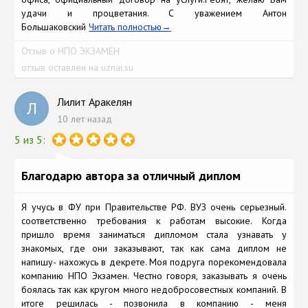
удачи и процветания. С уважением Антон
Большаковский
Читать полностью
Отзыв о НПО ЭКЗАМЕН
отзыв оставлен на uznai.su
Лилит Аракелян
Л
10 лет назад
5 из 5:
Благодарю автора за отличный диплом
Я учусь в ФУ при Правительстве РФ. ВУЗ очень серьезный.
соответственно требования к работам высокие. Когда
пришло время заниматься дипломом стала узнавать у
знакомых, где они заказывают, так как сама диплом не
напишу- нахожусь в декрете. Моя подруга порекомендовала
компанию НПО Экзамен. Честно говоря, заказывать я очень
боялась так как кругом много недобросовестных компаний. В
итоге решилась - позвонила в компанию - меня