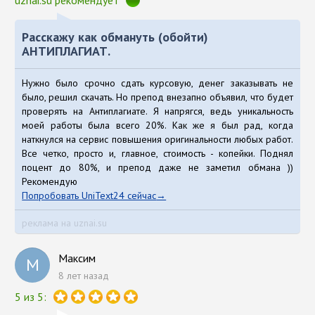
uznai.su рекомендует
Расскажу как обмануть (обойти)
АНТИПЛАГИАТ.
Нужно было срочно сдать курсовую, денег заказывать не
было, решил скачать. Но препод внезапно объявил, что будет
проверять на Антиплагиате. Я напрягся, ведь уникальность
моей работы была всего 20%. Как же я был рад, когда
наткнулся на сервис повышения оригинальности любых работ.
Все четко, просто и, главное, стоимость - копейки. Поднял
поцент до 80%, и препод даже не заметил обмана ))
Рекомендую
Попробовать UniText24 сейчас
реклама на uznai.su
Максим
М
8 лет назад
5 из 5: