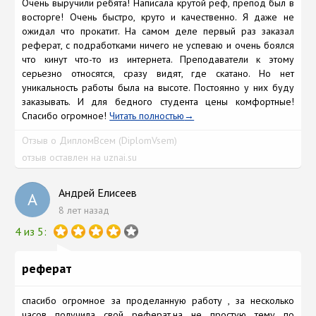
Очень выручили ребята! Написала крутой реф, препод был в
восторге! Очень быстро, круто и качественно. Я даже не
ожидал что прокатит. На самом деле первый раз заказал
реферат, с подработками ничего не успеваю и очень боялся
что кинут что-то из интернета. Преподаватели к этому
серьезно относятся, сразу видят, где скатано. Но нет
уникальность работы была на высоте. Постоянно у них буду
заказывать. И для бедного студента цены комфортные!
Спасибо огромное!
Читать полностью
Отзыв о ДипломВсем (DiplomVsem)
отзыв оставлен на uznai.su
Андрей Елисеев
А
8 лет назад
4 из 5:
реферат
спасибо огромное за проделанную работу , за несколько
часов получила свой реферат,на не простую тему по