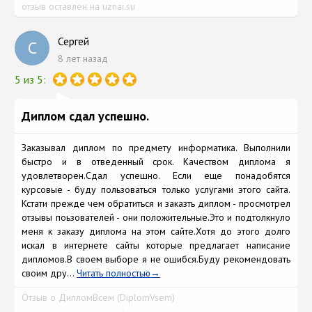
отзыв оставлен на uznai.su
Сергей
С
8 лет назад
5 из 5:
Диплом сдал успешно.
Заказывал диплом по предмету информатика. Выполнили
быстро и в отведенный срок. Качеством диплома я
удовлетворен.Сдал успешно. Если еще понадобятся
курсовые - буду пользоваться только услугами этого сайта.
Кстати прежде чем обратиться и заказть диплом - просмотрел
отзывы поьзователей - они положительные.Это и подтолкнуло
меня к заказу диплома на этом сайте.Хотя до этого долго
искал в интернете сайты которые предлагает написание
дипломов.В своем выборе я не ошибся.Буду рекомендовать
своим дру...
Читать полностью
Отзыв о ДипломВсем (DiplomVsem)