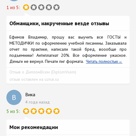
1 из 5:
Обманщики, накрученные везде отзывы
Ефимов Владимир, прошу вас выучить все ГОСТЫ и
МЕТОДИЧКИ по оформлению учебной писанины. Заказывала
отчет по практике, написали такой бред, воообще про
подъемники! Антиплагиат 20%. Все оформление ужасное.
Деньги не вернул. Печати пнг формата.
Читать полностью
Отзыв о ДипломВсем (DiplomVsem)
отзыв оставлен на uznai.su
Вика
В
4 года назад
5 из 5:
Мои рекомендации