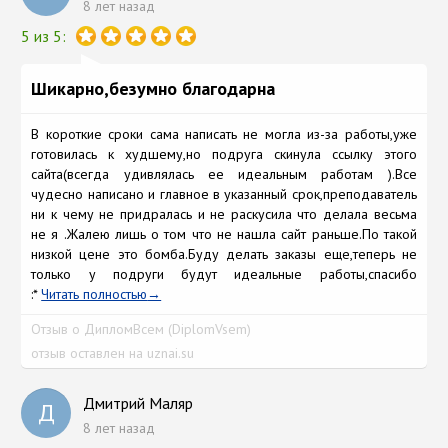
8 лет назад
5 из 5:
Шикарно,безумно благодарна
В короткие сроки сама написать не могла из-за работы,уже
готовилась к худшему,но подруга скинула ссылку этого
сайта(всегда удивлялась ее идеальным работам ).Все
чудесно написано и главное в указанный срок,преподаватель
ни к чему не придралась и не раскусила что делала весьма
не я .Жалею лишь о том что не нашла сайт раньше.По такой
низкой цене это бомба.Буду делать заказы еще,теперь не
только у подруги будут идеальные работы,спасибо
:*
Читать полностью
Отзыв о ДипломВсем (DiplomVsem)
отзыв оставлен на uznai.su
Дмитрий Маляр
Д
8 лет назад