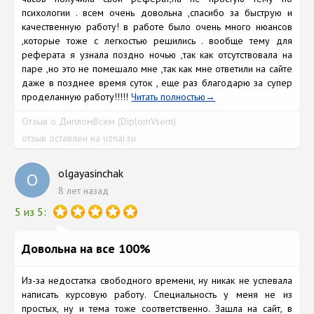
психологии . всем очень довольна ,спасибо за быструю и
качественную работу! в работе было очень много нюансов
,которые тоже с легкостью решились . вообще тему для
реферата я узнала поздно ночью ,так как отсутствовала на
паре ,но это не помешало мне ,так как мне ответили на сайте
даже в позднее время суток , еще раз благодарю за супер
проделанную работу!!!!!
Читать полностью
Отзыв о ДипломВсем (DiplomVsem)
отзыв оставлен на uznai.su
olgayasinchak
O
8 лет назад
5 из 5:
Довольна на все 100%
Из-за недостатка свободного времени, ну никак не успевала
написать курсовую работу. Специальность у меня не из
простых, ну и тема тоже соответственно. Зашла на сайт, в