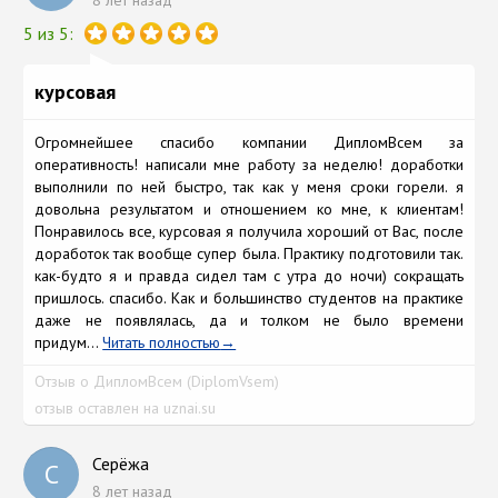
8 лет назад
5 из 5:
курсовая
Огромнейшее спасибо компании ДипломВсем за
оперативность! написали мне работу за неделю! доработки
выполнили по ней быстро, так как у меня сроки горели. я
довольна результатом и отношением ко мне, к клиентам!
Понравилось все, курсовая я получила хороший от Вас, после
доработок так вообще супер была. Практику подготовили так.
как-будто я и правда сидел там с утра до ночи) сокращать
пришлось. спасибо. Как и большинство студентов на практике
даже не появлялась, да и толком не было времени
придум...
Читать полностью
Отзыв о ДипломВсем (DiplomVsem)
отзыв оставлен на uznai.su
Серёжа
С
8 лет назад