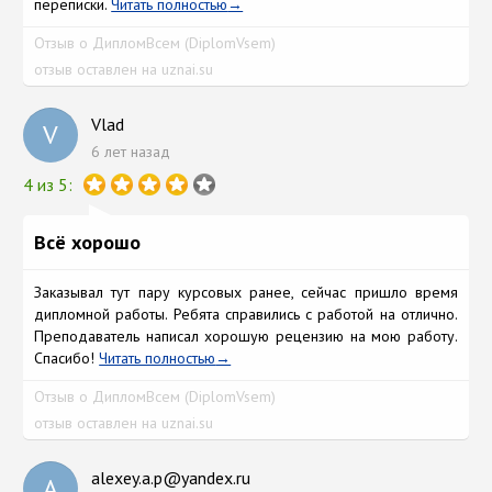
переписки.
Читать полностью
Отзыв о ДипломВсем (DiplomVsem)
отзыв оставлен на uznai.su
Vlad
V
6 лет назад
4 из 5:
Всё хорошо
Заказывал тут пару курсовых ранее, сейчас пришло время
дипломной работы. Ребята справились с работой на отлично.
Преподаватель написал хорошую рецензию на мою работу.
Спасибо!
Читать полностью
Отзыв о ДипломВсем (DiplomVsem)
отзыв оставлен на uznai.su
alexey.a.p@yandex.ru
A