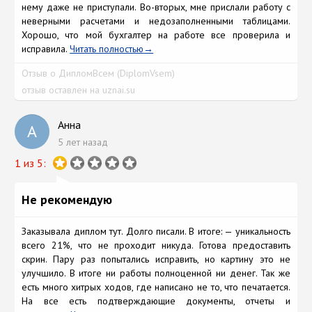
нему даже не приступали. Во-вторых, мне прислали работу с
неверными расчетами и недозаполненными таблицами.
Хорошо, что мой бухгалтер на работе все проверила и
исправила.
Читать полностью
Отзыв о ДипломВсем (DiplomVsem)
отзыв оставлен на uznai.su
Анна
А
5 лет назад
1 из 5:
Не рекомендую
Заказывала диплом тут. Долго писали. В итоге: — уникальность
всего 21%, что не проходит никуда. Готова предоставить
скрин. Пару раз попытались исправить, но картину это не
улучшило. В итоге ни работы полноценной ни денег. Так же
есть много хитрых ходов, где написано не то, что печатается.
На все есть подтверждающие документы, отчеты и