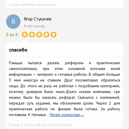
отзыв оставлен на uznai.su
Ягор Стукачёв
Я
8 лет назад
5 из 5:
спасибо
Раньше пытался делать рефераты и практические
самостоятельно, при этом основной источник моей
информации — интернет и готовые работы. В общем больше
3 мне никогда не ставили. Друг посоветовал обратиться
сюда. До этого ни разу не работал с подобными конторами,
поэтому доверия было мало.Долго искали компанию, где
можно было бы заказать реферат, Связался с компанией,
передал суть задания, мы обозначили сроки. Через 2 дня
практическая работа по физике была готова. За работу
поставили 4. Наталья...
Читать полностью
Отзыв о ДипломВсем (DiplomVsem)