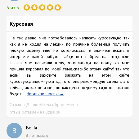
5 из 5:
Курсовая
Не так давно мне потребовалось написать курсовую,но так
как я не ходил на лекции по причине болезни,а получить
плохую оценку мне не хотелось,стал я значится искать в
интернете какой нибудь сайт,и вот набрёл на этот,после
заказа мне написали цену, я оплатил,и на почту ко мне
пришла курсовая по моей теме,спасибо этому сайту! так что
если вы захотите заказать на этом сайте
курсовую,дипломную,и т.д то очень рекомендую сделать это
сейчас,так как не известно как цены поднимутся,ведь заказов
будет ...
Читать полностью
Отзыв о ДипломВсем (DiplomVsem)
отзыв оставлен на uznai.su
ВеПя
В
8 лет назад