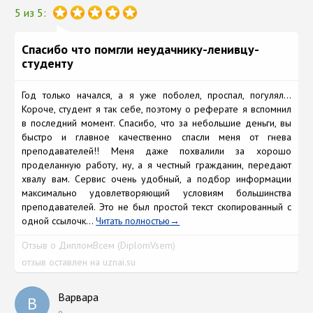
5 из 5:
Спасибо что помгли неудачнику-ленивцу-
студенту
Год только начался, а я уже поболел, проспал, погулял...
Короче, студент я так себе, поэтому о реферате я вспомнил
в последний момент. Спасибо, что за небольшие деньги, вы
быстро и главное качественно спасли меня от гнева
преподавателей!! Меня даже похвалили за хорошо
проделанную работу, ну, а я честный гражданин, передают
хвалу вам. Сервис очень удобный, а подбор информации
максимально удовлетворяющий условиям большинства
преподавателей. Это не был простой текст скопированный с
одной ссылочк...
Читать полностью
Отзыв о ДипломВсем (DiplomVsem)
отзыв оставлен на uznai.su
Варвара
В