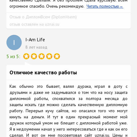
качественно сделали. Я без проблем сдала курсовую. Всем
огромное спасибо. Очень рекомендую.
Читать полностью
Отзыв о ДипломВсем (DiplomVsem)
отзыв оставлен на uznai.su
I-Am Life
I
8 лет назад
5 из 5:
Отличное качество работы
Как обычно это бывает, валял дурака, играл в доту с
друзьями и даже не задумывался о том что на носу защита
дипломной работы, спохватился за полтора месяца до
защиты искать где можно сделать качественную дипломную
работу. Перерыл кучу сайтов, но опасался того что могут
кинуть на деньги. И тут в один прекрасный момент мой
дружок который умом не блещет с дипломной работой уже.
Я в недоумении начал у него интересоваться где и как он его
сделал. И вот он мне посоветовал сайт uznai.su. Цены и