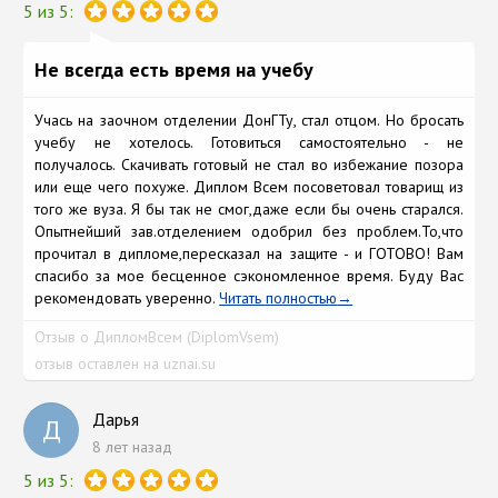
5 из 5:
Не всегда есть время на учебу
Учась на заочном отделении ДонГТу, стал отцом. Но бросать
учебу не хотелось. Готовиться самостоятельно - не
получалось. Скачивать готовый не стал во избежание позора
или еще чего похуже. Диплом Всем посоветовал товарищ из
того же вуза. Я бы так не смог,даже если бы очень старался.
Опытнейший зав.отделением одобрил без проблем.То,что
прочитал в дипломе,пересказал на защите - и ГОТОВО! Вам
спасибо за мое бесценное сэкономленное время. Буду Вас
рекомендовать уверенно.
Читать полностью
Отзыв о ДипломВсем (DiplomVsem)
отзыв оставлен на uznai.su
Дарья
Д
8 лет назад
5 из 5: