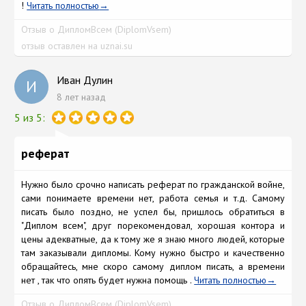
!
Читать полностью
Отзыв о ДипломВсем (DiplomVsem)
отзыв оставлен на uznai.su
Иван Дулин
И
8 лет назад
5 из 5:
реферат
Нужно было срочно написать реферат по гражданской войне,
сами понимаете времени нет, работа семья и т.д. Самому
писать было поздно, не успел бы, пришлось обратиться в
"Диплом всем", друг порекомендовал, хорошая контора и
цены адекватные, да к тому же я знаю много людей, которые
там заказывали дипломы. Кому нужно быстро и качественно
обращайтесь, мне скоро самому диплом писать, а времени
нет , так что опять будет нужна помощь .
Читать полностью
Отзыв о ДипломВсем (DiplomVsem)