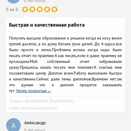
8 лет назад
5 из 5:
Быстрая и качественная работа
Получить высшее образование я решила когда на носу висел
третий десяток ,а по дому бегало трое детей. До 4 курса все
было просто и легко.Проблема встала когда надо было
писать отчет по практике.А как писать,если я даже практику не
проходила.Мой собственный отчет забраковали
сразу.Пришлось искать тех,кто мне поможет.К счастью мне
посоветовали центр Диплом всем.Работу выполнили быстро
и качественно.Сейчас дали темы дипломов.Времени нет,так
что думаю что и диплом придется заказывать
тут.
Читать полностью
Отзыв о ДипломВсем (DiplomVsem)
отзыв оставлен на uznai.su
Александр
А
8 лет назад