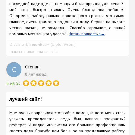
последней надежде на помощь, и была приятна удивлена. За
мой заказ быстро взялись. Очень благодарна ребятам!!
Оформили работу раньше положенного срока и, что самое
главное, очень грамотно подошли к делу. Сервис на высоте,
честно сказать, не ожидала... Спасибо огромное, с вашей
помощью моя защита удалась!!
Читать полностью
Отзыв о ДипломВсем (DiplomVsem)
отзыв оставлен на uznai.su
Степан
С
8 лет назад
5 из 5:
лучший сайт!
Мне очень понравился этот сайт с помощью него меня стали
уважать преподаватели ведь был написан прекрасный
реферат. И видно что писали его большие профессионалы
своего дела. Спасибо вам большое за проделанную работу.