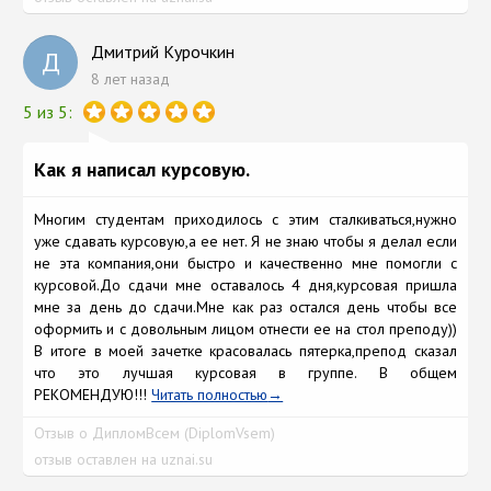
Дмитрий Курочкин
Д
8 лет назад
5 из 5:
Как я написал курсовую.
Многим студентам приходилось с этим сталкиваться,нужно
уже сдавать курсовую,а ее нет. Я не знаю чтобы я делал если
не эта компания,они быстро и качественно мне помогли с
курсовой.До сдачи мне оставалось 4 дня,курсовая пришла
мне за день до сдачи.Мне как раз остался день чтобы все
оформить и с довольным лицом отнести ее на стол преподу))
В итоге в моей зачетке красовалась пятерка,препод сказал
что это лучшая курсовая в группе. В общем
РЕКОМЕНДУЮ!!!
Читать полностью
Отзыв о ДипломВсем (DiplomVsem)
отзыв оставлен на uznai.su