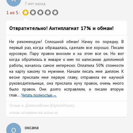
7 лет назад
1 из 5:
Отвратительно! Антиплагиат 17% и обман!
Не рекомендую! Сплошной обман! Начну по порядку. В
первый раз, когда обращалась, сделали все хорошо. Писали
курсовую. Пару правок вносили и на этом все ок. Но вот
когда обратилась в январе к ним по написанию дипломной
работы, началось самое интересно. Оплатила 50% стоимости
на карту какому то мужчине. Начали писать мне диплом. К
весне прислали мне первую главу, отправила ее научной
руководительнице, она прислала кучу правок, очень много
было правок. Они долго исправляли, и писали вторую
глав...
Читать полностью
Отзыв о ДипломВсем (DiplomVsem)
отзыв оставлен на uznai.su
оксана
О