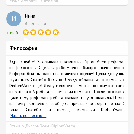
отзыв оставлен на uznai.su
Инна
И
8 лет назад
5 из 5:
Философия
Здравствуйте! Заказывала в компании DiplomVsem реферат
по философии. Сделали работу очень быстро и качественно.
Реферат был выполнен на отличную оценку! Цены доступны
студентам. Спасибо большое! Буду обращаться в компанию
DiplomVsem еще! Дел у меня очень много, поэтому все сама
не успеваю. А ребята из компании помогают. После того как я
дали тему реферата ребята сказали цену, я оплатила. И мне
на почту, которую я сообщила прислали реферат по моей
теме! Спасибо за помощь компании DiplomVsem!
Читать полностью
Отзыв о ДипломВсем (DiplomVsem)
отзыв оставлен на uznai.su