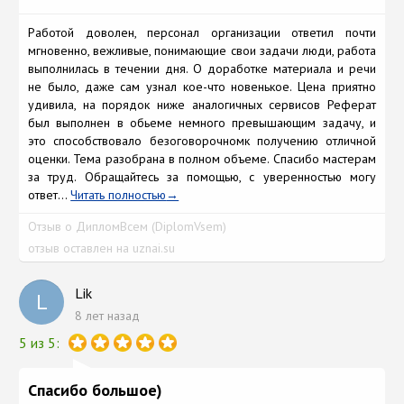
Работой доволен, персонал организации ответил почти
мгновенно, вежливые, понимающие свои задачи люди, работа
выполнилась в течении дня. О доработке материала и речи
не было, даже сам узнал кое-что новенькое. Цена приятно
удивила, на порядок ниже аналогичных сервисов Реферат
был выполнен в обьеме немного превышающим задачу, и
это способствовало безоговорочномк получению отличной
оценки. Тема разобрана в полном объеме. Спасибо мастерам
за труд. Обращайтесь за помощью, с уверенностью могу
ответ...
Читать полностью
Отзыв о ДипломВсем (DiplomVsem)
отзыв оставлен на uznai.su
Lik
L
8 лет назад
5 из 5:
Спасибо большое)