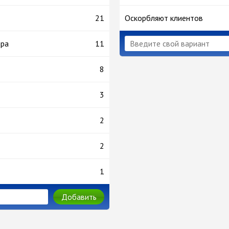
21
Оскорбляют клиентов
ора
11
8
3
2
2
1
Добавить