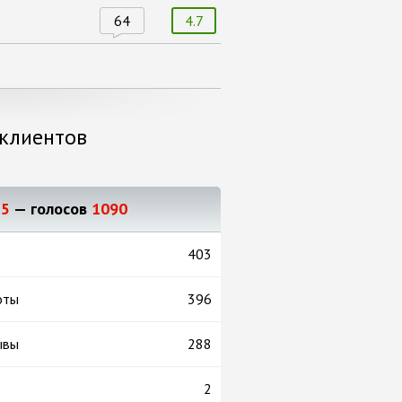
64
4.7
клиентов
в
5
— голосов
1090
403
оты
396
ывы
288
2