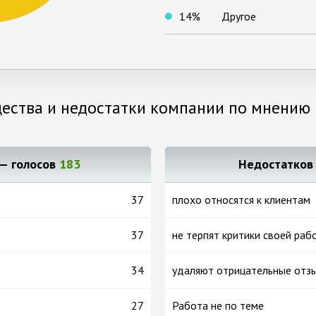
14
%
Другое
ества и недостатки компании по мнению 
— голосов
183
Недостатко
37
плохо относятся к клиентам
37
не терпят критики своей раб
34
удаляют отрицательные отз
27
Работа не по теме