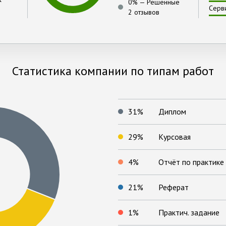
0
% —
Решённые
Серв
2 отзывов
Статистика компании по типам работ
31
%
Диплом
29
%
Курсовая
4
%
Отчёт по практике
21
%
Реферат
1
%
Практич. задание