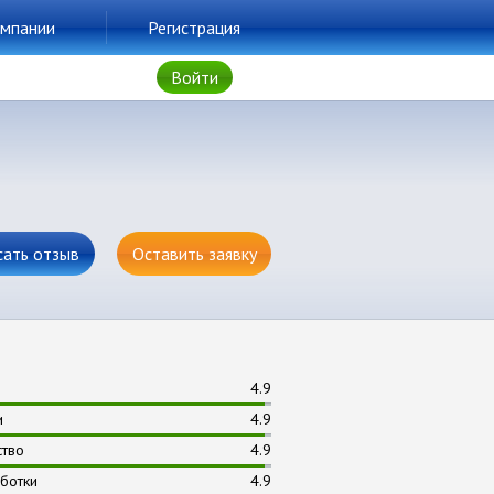
мпании
Регистрация
Войти
сать отзыв
Оставить заявку
4.9
и
4.9
ство
4.9
ботки
4.9