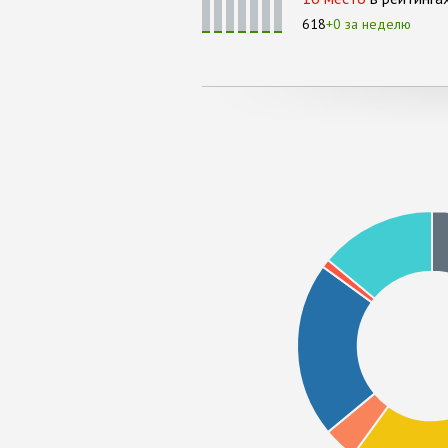
618
+0 за неделю