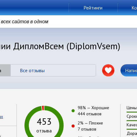
Рейтинги
Ко
всех сайтов в одном
нии ДипломВсем (DiplomVsem)
а
Все отзывы
Напи
98
% —
Хорошие
Цены
444 отзывов
Срок
ах
453
2
% —
Плохие
Каче
7 отзывов
отзыва
Дора
х