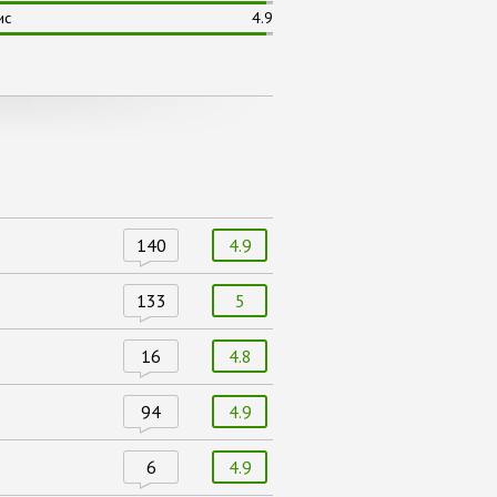
ис
4.9
140
4.9
133
5
16
4.8
94
4.9
6
4.9