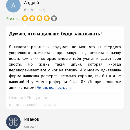
Андрей
А
6 лет назад
4 из 5:
Думаю, что и дальше буду заказывать!
Я никогда раньше и подумать не мог, что из твердого
уверенного отличника я превращусь в двоечника и начну
искать компании, которые вместо тебя учатся и сдают твои
хвосты. Но жизнь такая штука, которая иногда
переворачивает все с ног на голову. И к моему удивлению
фирма написала реферат настолько хорошо, как бы я и не
написал! И у моего реферата было 85 /% при проверке
антиплагиатом!
Читать полностью
Отзыв о КУБ студентов
отзыв оставлен на uznai.su
Иванов
сегодня