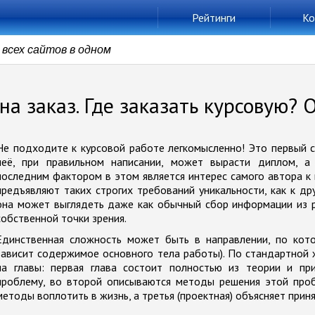
Рейтинги
Ко
всех сайтов в одном
на заказ. Где заказать курсовую? 
Не подходите к курсовой работе легкомысленно! Это первый се
неё, при правильном написании, может вырасти диплом, а
последним фактором в этом является интерес самого автора к 
предъявляют таких строгих требований уникальности, как к др
она может выглядеть даже как обычный сбор информации из р
собственной точки зрения.
Единственная сложность может быть в направлении, по кото
зависит содержимое основного тела работы). По стандартной ж
на главы: первая глава состоит полностью из теории и пр
проблему, во второй описываются методы решения этой про
методы воплотить в жизнь, а третья (проектная) объясняет прин