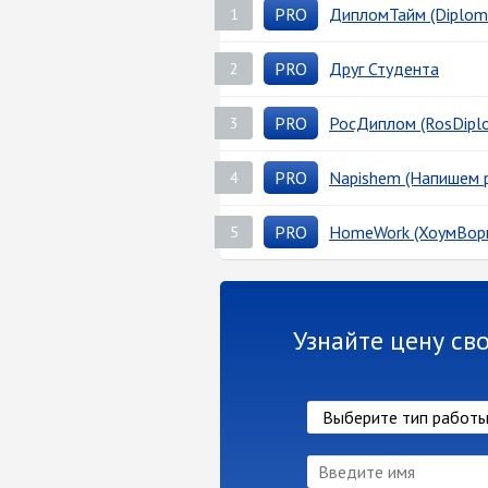
PRO
ДипломТайм (Diplom
1
PRO
Друг Студента
2
PRO
РосДиплом (RosDipl
3
PRO
Napishem (Напишем р
4
PRO
HomeWork (ХоумВор
5
Узнайте цену св